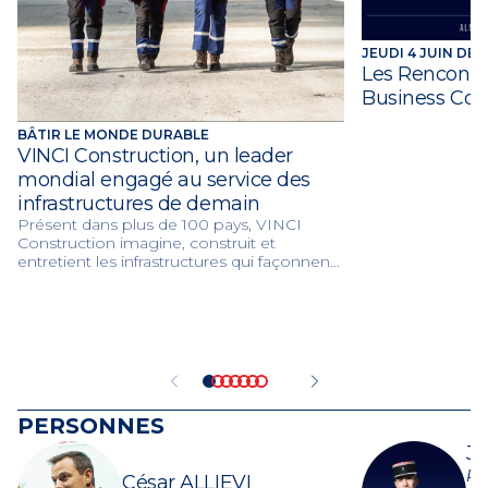
JEUDI 4 JUIN DE 1
Les Rencontre
Business Con
BÂTIR LE MONDE DURABLE
VINCI Construction, un leader
mondial engagé au service des
infrastructures de demain
Présent dans plus de 100 pays, VINCI
Construction imagine, construit et
entretient les infrastructures qui façonnent
les villes et les territoires de demain. Grâce
à son expertise mondiale et à ses 117 000
collaborateurs, le groupe réalise chaque
année plus de 75 000 projets au service de
la mobilité, de l’innovation et de la
transition environnementale.
PERSONNES
Je
Ra
César ALLIEVI