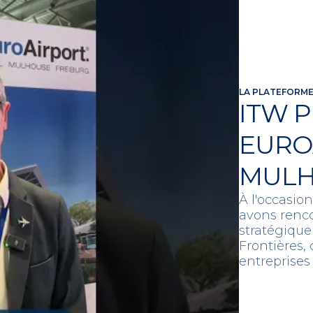
LA PLATEFORME
ITW P
EURO
MULH
À l'occasio
avons renco
stratégique
Frontières,
entreprises