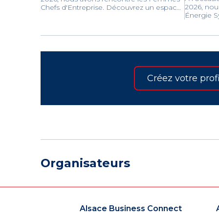
2026, nou
Chefs d'Entreprise. Découvrez un espace
Énergie S
d'échange, de partage d'expérience et
solutions 
d'entraide dédié aux femmes dirigeantes
industriel
pour renforcer leur leadership et valoriser
réaliser e
leur rôle économique.
durables 
Créez votre profi
Organisateurs
Alsace Business Connect