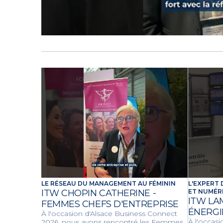
LE RÉSEAU DU MANAGEMENT AU FÉMININ
L'EXPERT
ITW CHOPIN CATHERINE -
ET NUMÉR
ITW LA
FEMMES CHEFS D'ENTREPRISE
ÉNERGI
À l'occasion d'Alsace Business Connect
À l'occas
2026, nous avons rencontré les Femmes