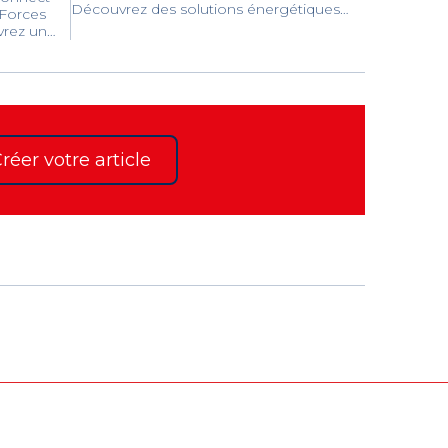
Découvrez des solutions énergétiques
 Forces
performantes et l'accompagnement de
vrez un
GRDF pour réussir la décarbonation de
ts et
vos projets et du territoire.
s forces
nce et
toires.
réer votre article