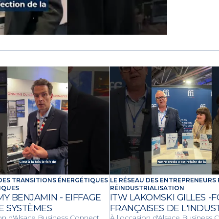
 DES TRANSITIONS ÉNERGÉTIQUES
LE RÉSEAU DES ENTREPRENEURS 
IQUES
RÉINDUSTRIALISATION
MY BENJAMIN - EIFFAGE
ITW LAKOMSKI GILLES -
E SYSTÈMES
FRANÇAISES DE L'INDUS
ion d'Alsace Business Connect
À l'occasion d'Alsace Business 