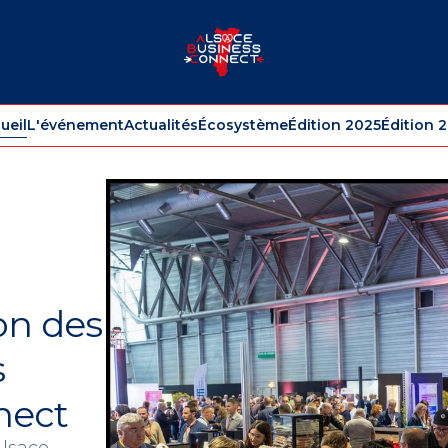
ueil
L'événement
Actualités
Écosystème
Édition 2025
Édition 
ion des
s
nect
Alsace