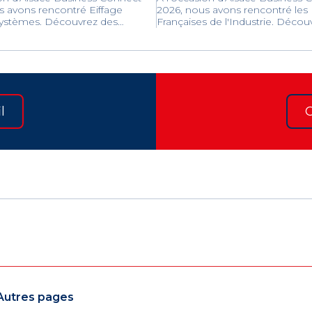
s avons rencontré Eiffage
2026, nous avons rencontré les
ystèmes. Découvrez des
Françaises de l'Industrie. Décou
innovantes en génie électrique,
écosystème engagé de dirigean
 et climatique pour concevoir,
d'investisseurs qui unissent leur
t maintenir des infrastructures
pour valoriser le fabriqué en Fra
et performantes.
redynamiser l'économie des terri
l
C
Autres pages