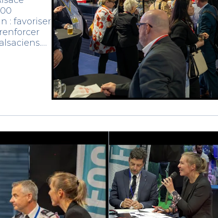
700
 : favoriser
renforcer
alsaciens.
amique et