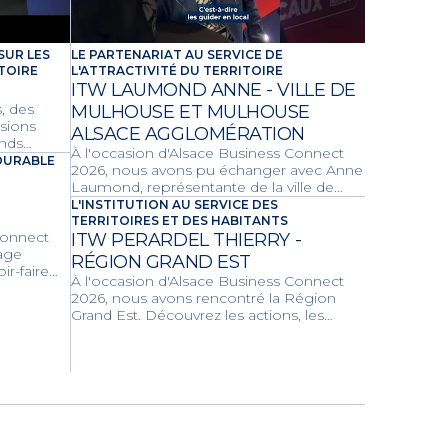
SUR LES
LE PARTENARIAT AU SERVICE DE
TOIRE
L'ATTRACTIVITÉ DU TERRITOIRE
ITW LAUMOND ANNE - VILLE DE
, des
MULHOUSE ET MULHOUSE
isions
ALSACE AGGLOMÉRATION
ands
À l'occasion d'Alsace Business Connect
atifs de
DURABLE
2026, nous avons pu échanger avec Anne
Laumond, représentante de la ville de
Mulhouse et de m2A. Découvrez les
L'INSTITUTION AU SERVICE DES
projets structurants, les compétences
TERRITOIRES ET DES HABITANTS
Connect
partagées et les dynamiques locales
ITW PERARDEL THIERRY -
fage
unissant la ville et son agglomération
RÉGION GRAND EST
r-faire
pour le développement économique et
À l'occasion d'Alsace Business Connect
et
la qualité de vie des habitants.
2026, nous avons rencontré la Région
ncevoir
Grand Est. Découvrez les actions, les
tueux de
grands projets et les dispositifs
d'accompagnement de la Région pour
dynamiser l'économie locale, les
transports et la transition écologique.