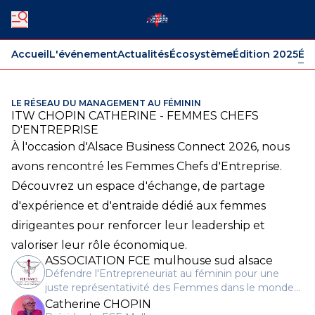
Accueil
L'événement
Actualités
Écosystème
Édition 2025
Édi
LE RÉSEAU DU MANAGEMENT AU FÉMININ
ITW CHOPIN CATHERINE - FEMMES CHEFS
D'ENTREPRISE
À l'occasion d'Alsace Business Connect 2026, nous
avons rencontré les Femmes Chefs d'Entreprise.
Découvrez un espace d'échange, de partage
d'expérience et d'entraide dédié aux femmes
dirigeantes pour renforcer leur leadership et
valoriser leur rôle économique.
ASSOCIATION FCE mulhouse sud alsace
Défendre l'Entrepreneuriat au féminin pour une
juste représentativité des Femmes dans le monde
Economique depuis 1945. Interprofessionnelle,
Catherine CHOPIN