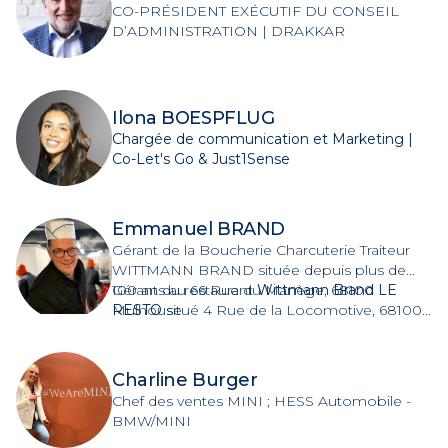
CO-PRÉSIDENT EXÉCUTIF DU CONSEIL
D’ADMINISTRATION | DRAKKAR
Ilona BOESPFLUG
Chargée de communication et Marketing |
Co-Let's Go & Just1Sense
Emmanuel BRAND
Gérant de la Boucherie Charcuterie Traiteur
WITTMANN BRAND située depuis plus de
100 ans au
Gérant du restaurant
66 Rue du Manège, 68100
Wittmann Brand LE
Mulhouse
RESTO
situé
4 Rue de la Locomotive, 68100
Mulhouse
Charline Burger
Chef des ventes MINI ; HESS Automobile -
BMW/MINI