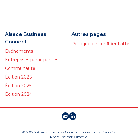
vente de véhicules BMW
neufs et d’occasion, l’après-
vente, l’entretien, les pièces
et les accessoires.
Alsace Business
Autres pages
Connect
Politique de confidentialité
Événements
Entreprises participantes
Communauté
Édition 2026
Édition 2025
Édition 2024
E-mail
Profil LinkedIn
© 2026 Alsace Business Connect. Tous droits réservés.
Propulsé par
Omerlo
.