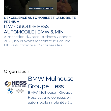
L'EXCELLENCE AUTOMOBILE ET LA MOBILITÉ
PREMIUM
ITW - GROUPE HESS
AUTOMOBILE | BMW & MINI
À l'occasion d'Alsace Business Connect
2026, nous avons rencontré le Groupe
HESS Automobile. Découvrez les
solutions de mobilité et
l'accompagnement sur-mesure de Hess
Automobile pour les professionnels du
territoire.
Organisation
BMW Mulhouse -
Groupe Hess
BMW Mulhouse - Groupe
Hess est une concession
automobile implantée à
Sausheim, spécialisée dans la