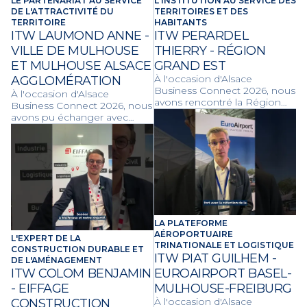
LE PARTENARIAT AU SERVICE
L'INSTITUTION AU SERVICE DES
DE L'ATTRACTIVITÉ DU
TERRITOIRES ET DES
TERRITOIRE
HABITANTS
ITW LAUMOND ANNE -
ITW PERARDEL
VILLE DE MULHOUSE
THIERRY - RÉGION
ET MULHOUSE ALSACE
GRAND EST
À l'occasion d'Alsace
AGGLOMÉRATION
Business Connect 2026, nous
À l'occasion d'Alsace
avons rencontré la Région
Business Connect 2026, nous
Grand Est. Découvrez les
avons pu échanger avec
actions, les grands projets et
Anne Laumond,
les dispositifs
représentante de la ville de
d'accompagnement de la
Mulhouse et de m2A.
Région pour dynamiser
Découvrez les projets
l'économie locale, les
structurants, les
transports et la transition
compétences partagées et
écologique.
les dynamiques locales
unissant la ville et son
agglomération pour le
LA PLATEFORME
développement
AÉROPORTUAIRE
L'EXPERT DE LA
économique et la qualité de
TRINATIONALE ET LOGISTIQUE
CONSTRUCTION DURABLE ET
vie des habitants.
ITW PIAT GUILHEM -
DE L'AMÉNAGEMENT
ITW COLOM BENJAMIN
EUROAIRPORT BASEL-
- EIFFAGE
MULHOUSE-FREIBURG
À l'occasion d'Alsace
CONSTRUCTION