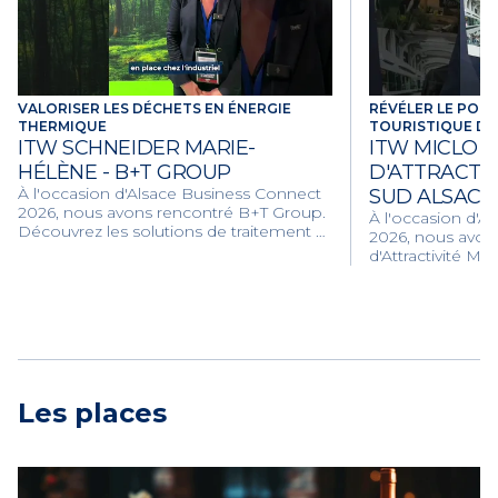
VALORISER LES DÉCHETS EN ÉNERGIE
RÉVÉLER LE POT
THERMIQUE
TOURISTIQUE DU
ITW SCHNEIDER MARIE-
ITW MICLO M
HÉLÈNE - B+T GROUP
D'ATTRACTI
À l'occasion d'Alsace Business Connect
SUD ALSACE
2026, nous avons rencontré B+T Group.
À l'occasion d'A
Découvrez les solutions de traitement et
2026, nous avon
de valorisation énergétique de B+T
d'Attractivité M
Group pour une industrie plus durable.
Découvrez les in
faire rayonner l
attirer de nouvea
entreprises.
Les places