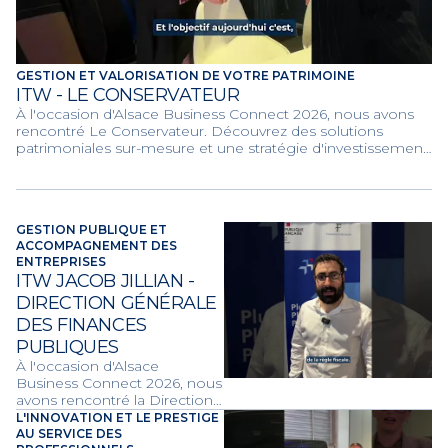
GESTION ET VALORISATION DE VOTRE PATRIMOINE
ITW - LE CONSERVATEUR
À l'occasion d'Alsace Business Connect 2026, nous avons
rencontré Le Conservateur. Découvrez des solutions
patrimoniales sur-mesure et une stratégie d'investissement
performante pour sécuriser et valoriser votre avenir
financier.
GESTION PUBLIQUE ET
ACCOMPAGNEMENT DES
ENTREPRISES
ITW JACOB JILLIAN -
DIRECTION GÉNÉRALE
DES FINANCES
PUBLIQUES
À l'occasion d'Alsace
Business Connect 2026, nous
avons rencontré la Direction
Générale des Finances
L'INNOVATION ET LE PRESTIGE
Publiques. Découvrez les
AU SERVICE DES