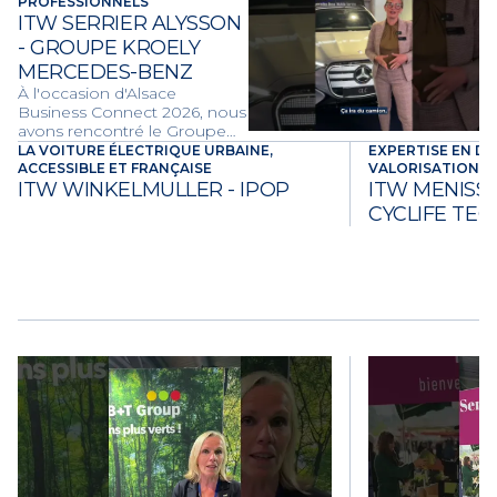
services, les dispositifs de
PROFESSIONNELS
ITW SERRIER ALYSSON
soutien et le rôle de conseil
de la DGFIP auprès des
- GROUPE KROELY
entreprises et des
MERCEDES-BENZ
collectivités du territoire.
À l'occasion d'Alsace
Business Connect 2026, nous
avons rencontré le Groupe
Kroely Mercedes-Benz.
LA VOITURE ÉLECTRIQUE URBAINE,
EXPERTISE EN D
Découvrez la gamme
ACCESSIBLE ET FRANÇAISE
VALORISATION N
technologique Mercedes-
ITW WINKELMULLER - IPOP
ITW MENISSI
Benz et l'expertise du réseau
CYCLIFE TE
Kroely pour optimiser la
gestion et la performance de
votre flotte d'entreprise.