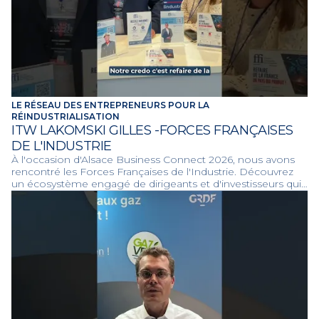
LE RÉSEAU DES ENTREPRENEURS POUR LA
RÉINDUSTRIALISATION
ITW LAKOMSKI GILLES -FORCES FRANÇAISES
DE L'INDUSTRIE
À l'occasion d'Alsace Business Connect 2026, nous avons
rencontré les Forces Françaises de l'Industrie. Découvrez
un écosystème engagé de dirigeants et d'investisseurs qui
unissent leurs forces pour valoriser le fabriqué en France et
redynamiser l'économie des territoires.