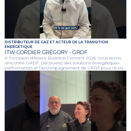
DISTRIBUTEUR DE GAZ ET ACTEUR DE LA TRANSITION
ÉNERGÉTIQUE
ITW CORDIER GRÉGORY - GRDF
À l'occasion d'Alsace Business Connect 2026, nous avons
rencontré GRDF. Découvrez des solutions énergétiques
performantes et l'accompagnement de GRDF pour réussir
la décarbonation de vos projets et du territoire.