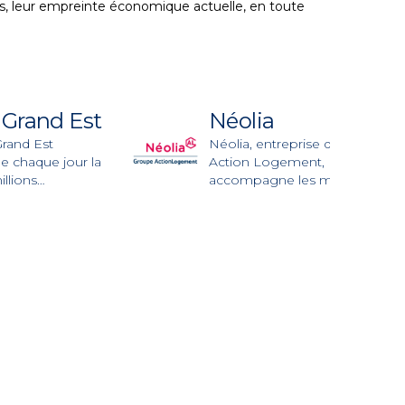
ets, leur empreinte économique actuelle, en toute
 Grand Est
Néolia
rand Est
Néolia, entreprise du groupe
 chaque jour la
Action Logement,
illions
accompagne les ménages,
 que compte ce
salariés, collectivités et
entreprises dans leurs
projets de logement en
Alsace et en Franche-Comté.