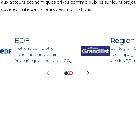
lité aux acteurs économiques privés comme publics sur leurs proj
ouverez nulle part ailleurs ces informations !
EDF
Région
Notre raison d'être:
La Région G
Construire un avenir
accompagne
énergétique neutre en CO₂,
vie des 5,5 m
conciliant préservation de la
d’habitants
planète, bien-être et
territoire.
développement, grâce à
l'électricité et à des solutions
et services innovants.