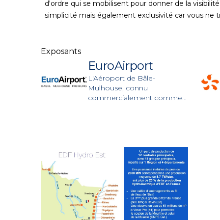
d'ordre qui se mobilisent pour donner de la visibi
simplicité mais également exclusivité car vous ne tr
Exposants
EuroAirport
L'Aéroport de Bâle-
Mulhouse, connu
commercialement comme
EuroAirport Basel-Mulhouse-
Freiburg est l'aéroport
international de la région
frontalière et propose une
centaine de destinations en
vols direct.