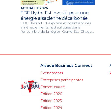
ACTUALITÉ 2026
EDF Hydro Est investit pour une
énergie alsacienne décarbonée
EDF Hydro EST exploite et maintient des
aménagements hydrauliques dans
l’ensemble de la région Grand Est. Chaque
année, EDF investit près de 100M€. Venez
nous rencontrer pour mieux connaître nos
besoins.
Alsace Business Connect
Événements
Entreprises participantes
Communauté
Édition 2026
Édition 2025
Édition 2024