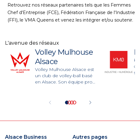
Retrouvez nos réseaux partenaires tels que les Femmes
Chef d'Entreprise (FCE), Fédération Française de l'Industrie
(FFI), le VMA Queens et venez les intégrer et/ou soutenir.
L'avenue des réseaux
Volley Mulhouse
K
Alsace
KM
d'
Volley Mulhouse Alsace est
se
un club de volley-ball basé
de 
en Alsace. Son équipe pro
EP
féminine évolue en ligue A
de
depuis 1992.
gr
év
in
BY
EN
ind
de
Alsace Business
Autres pages