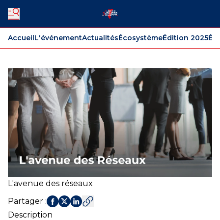
Accueil
L'événement
Actualités
Écosystème
Édition 2025
Édi
L'avenue des réseaux
Partager
:
Description