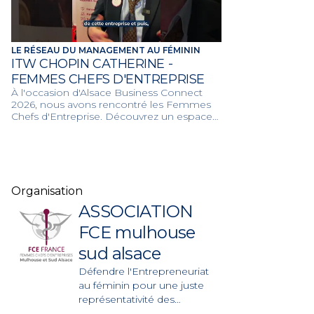
LE RÉSEAU DU MANAGEMENT AU FÉMININ
ITW CHOPIN CATHERINE -
FEMMES CHEFS D'ENTREPRISE
À l'occasion d'Alsace Business Connect
2026, nous avons rencontré les Femmes
Chefs d'Entreprise. Découvrez un espace
d'échange, de partage d'expérience et
d'entraide dédié aux femmes dirigeantes
pour renforcer leur leadership et valoriser
leur rôle économique.
Organisation
ASSOCIATION
FCE mulhouse
sud alsace
Défendre l'Entrepreneuriat
au féminin pour une juste
représentativité des
Femmes dans le monde