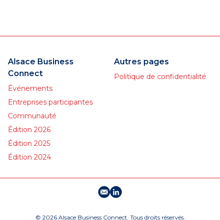
Economique depuis 1945.
Interprofessionnelle,
apolitique et non
gouvernementale, FCE
France est une organisation
largement décentralisée où
Alsace Business
Autres pages
chaque membre a
Connect
Politique de confidentialité
l’opportunité de prendre des
responsabilités et de
Événements
s’impliquer. FCE est un
Entreprises participantes
réseau au service de ses
Communauté
adhérentes : Des
événements locaux,
Édition 2026
régionaux, nationaux et
Édition 2025
internationaux. Des réunions
mensuelles avec
Édition 2024
conférenciers, ateliers
pratiques ou sorties.
E-mail
Profil LinkedIn
© 2026 Alsace Business Connect. Tous droits réservés.