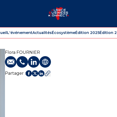
ueil
L'événement
Actualités
Écosystème
Édition 2025
Édition 
Flora
FOURNIER
E-mail
Téléphone
Profil LinkedIn
Site web
Partager
: