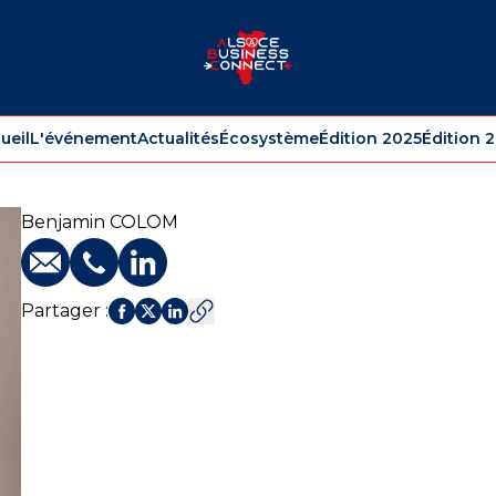
ueil
L'événement
Actualités
Écosystème
Édition 2025
Édition 
Benjamin
COLOM
E-mail
Téléphone
Profil LinkedIn
Partager
: