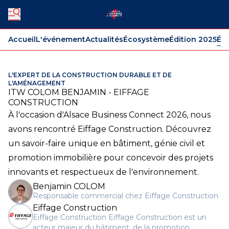
Accueil
L'événement
Actualités
Écosystème
Édition 2025
Édi
L'EXPERT DE LA CONSTRUCTION DURABLE ET DE
L'AMÉNAGEMENT
ITW COLOM BENJAMIN - EIFFAGE
CONSTRUCTION
À l'occasion d'Alsace Business Connect 2026, nous
avons rencontré Eiffage Construction. Découvrez
un savoir-faire unique en bâtiment, génie civil et
promotion immobilière pour concevoir des projets
innovants et respectueux de l'environnement.
Benjamin COLOM
Responsable commercial chez Eiffage Construction
Eiffage Construction
Eiffage Construction Eiffage Construction est un
acteur majeur du bâtiment, de la promotion