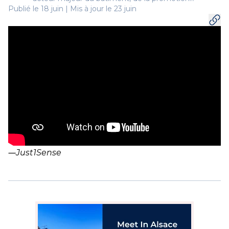
Publié le 18 juin | Mis à jour le 23 juin
immobilière et de l’aménagement urbain.
―
Just1Sense