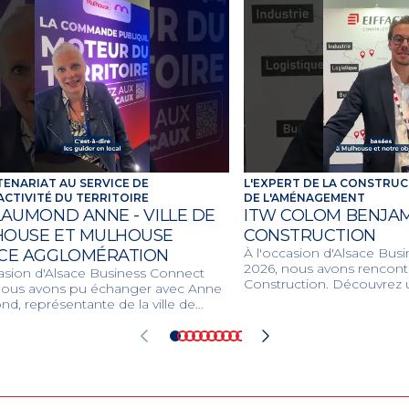
TENARIAT AU SERVICE DE
L'EXPERT DE LA CONSTRUC
ACTIVITÉ DU TERRITOIRE
DE L'AMÉNAGEMENT
LAUMOND ANNE - VILLE DE
ITW COLOM BENJAMI
OUSE ET MULHOUSE
CONSTRUCTION
À l'occasion d'Alsace Bus
CE AGGLOMÉRATION
2026, nous avons rencontr
casion d'Alsace Business Connect
Construction. Découvrez u
nous avons pu échanger avec Anne
unique en bâtiment, génie 
d, représentante de la ville de
promotion immobilière p
se et de m2A. Découvrez les
des projets innovants et 
s structurants, les compétences
l'environnement.
ées et les dynamiques locales
t la ville et son agglomération pour
eloppement économique et la
 de vie des habitants.