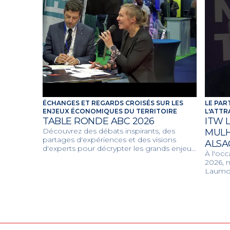
ÉCHANGES ET REGARDS CROISÉS SUR LES
LE PAR
ENJEUX ÉCONOMIQUES DU TERRITOIRE
L'ATTR
TABLE RONDE ABC 2026
ITW 
Découvrez des débats inspirants, des
MULH
partages d'expériences et des visions
ALSA
d'experts pour décrypter les grands enjeux
À l'oc
économiques et collaboratifs de l'année
2026, 
2026.
Laumon
Mulhou
projet
partag
unissan
le dév
qualité