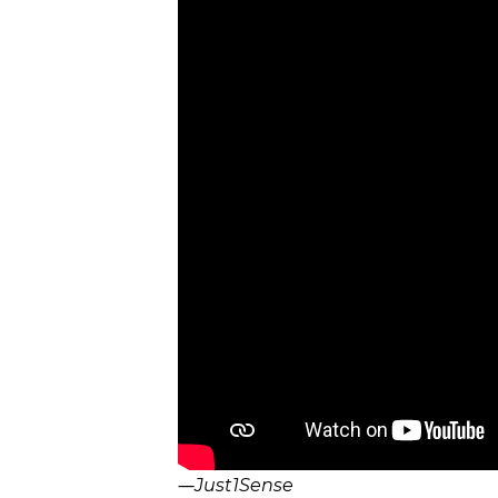
―
Just1Sense