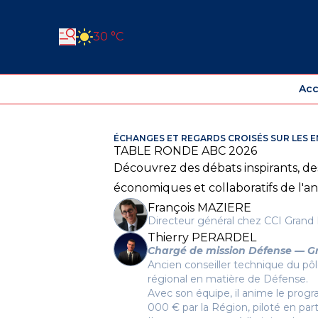
30 °C
Acc
ÉCHANGES ET REGARDS CROISÉS SUR LES 
TABLE RONDE ABC 2026
Découvrez des débats inspirants, de
économiques et collaboratifs de l'a
François MAZIERE
Directeur général chez CCI Grand 
Thierry PERARDEL
Chargé de mission Défense — G
Ancien conseiller technique du pô
régional en matière de Défense.
Avec son équipe, il anime le pr
000 € par la Région, piloté en par