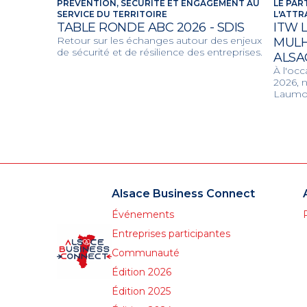
PRÉVENTION, SÉCURITÉ ET ENGAGEMENT AU
LE PAR
SERVICE DU TERRITOIRE
L'ATTR
TABLE RONDE ABC 2026 - SDIS
ITW 
Retour sur les échanges autour des enjeux
MULH
de sécurité et de résilience des entreprises.
ALSA
À l'oc
2026, 
Laumon
Mulhou
projet
partag
unissan
le dév
qualité
Alsace Business Connect
Événements
Entreprises participantes
Communauté
Édition 2026
Édition 2025