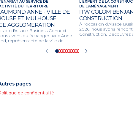
TENARIAT AU SERVICE DE
L'EXPERT DE LA CONSTRUC
ACTIVITÉ DU TERRITOIRE
DE L'AMÉNAGEMENT
LAUMOND ANNE - VILLE DE
ITW COLOM BENJAMI
OUSE ET MULHOUSE
CONSTRUCTION
À l'occasion d'Alsace Bus
CE AGGLOMÉRATION
2026, nous avons rencontr
casion d'Alsace Business Connect
Construction. Découvrez u
nous avons pu échanger avec Anne
unique en bâtiment, génie 
d, représentante de la ville de
promotion immobilière p
se et de m2A. Découvrez les
des projets innovants et 
s structurants, les compétences
l'environnement.
ées et les dynamiques locales
t la ville et son agglomération pour
eloppement économique et la
 de vie des habitants.
Autres pages
Politique de confidentialité