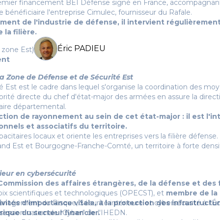
premier financement BEI Défense signé en France, accompagnant
bénéficiaire l'entreprise Cimulec, fournisseur du Rafale.
ent de l'industrie de défense, il intervient régulièrement
a filière.
Éric PADIEU
 zone Est)
ent
 Zone de Défense et de Sécurité Est
Est est le cadre dans lequel s'organise la coordination des moyen
utorité directe du chef d'état-major des armées en assure la dire
aire départemental.
tion de rayonnement au sein de cet état-major : il est l'in
nnels et associatifs du territoire.
capacitaires locaux et oriente les entreprises vers la filière défense.
nd Est et Bourgogne-Franche-Comté, un territoire à forte densité 
eur en cybersécurité
ommission des affaires étrangères, de la défense et des 
oix scientifiques et technologiques (OPECST), et
membre de la 
ctivités d'importance vitale, à la protection des infrastructur
nagement du Risque, Sécurité intérieure et cybersécurité à l'É
rique du secteur financier.
 session nationale "Cyber" de l'IHEDN.