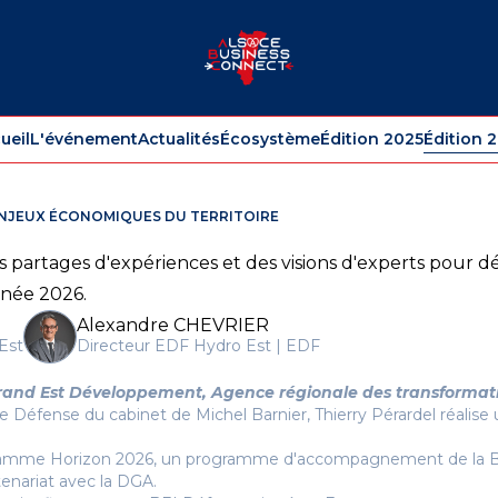
ueil
L'événement
Actualités
Écosystème
Édition 2025
Édition 
ENJEUX ÉCONOMIQUES DU TERRITOIRE
s partages d'expériences et des visions d'experts pour d
nnée 2026.
Alexandre CHEVRIER
Est
Directeur EDF Hydro Est | EDF
rand Est Développement, Agence régionale des transformat
le Défense du cabinet de Michel Barnier, Thierry Pérardel réalis
ogramme Horizon 2026, un programme d'accompagnement de la BI
tenariat avec la DGA.