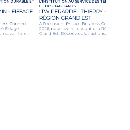
TION DURABLE ET
L'INSTITUTION AU SERVICE DES TERRITOIRES
ET DES HABITANTS
N - EIFFAGE
ITW PERARDEL THIERRY -
RÉGION GRAND EST
iness Connect
À l'occasion d'Alsace Business Connect
é Eiffage
2026, nous avons rencontré la Région
n savoir-faire
Grand Est. Découvrez les actions, les
civil et
grands projets et les dispositifs
our concevoir
d'accompagnement de la Région pour
respectueux de
dynamiser l'économie locale, les transports
et la transition écologique.