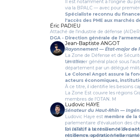
Il est notamment à l'origine du 
via la BPALC — avec pour première 
Spécialiste reconnu du financem
l'accès des PME aux marchés de l
Éric PADIEU
Attaché de l'industrie de défense (AIDeR
DGA - Direction générale de l'armem
Jean-Baptiste ANGOT
Rayonnement — État-major de la
La Zone de Défense et de Sécurité 
territoire.
Un officier général placé sous l'a
département par un délégué milit
Le Colonel Angot assure la fonc
acteurs économiques, institutio
À ce titre, il identifie les besoins 
La Zone Est couvre les régions Gra
membres de l'OTAN.
M
Ludovic HAYE
Sénateur du Haut-Rhin — Ingéni
Ludovic Haye est
membre de la C
parlementaire d'évaluation des ch
loi relatif à la résilience des a
En 2018, il a obtenu un MBA de Ma
résilience opérationnelle numé
est devenu auditeur à l'issue de la