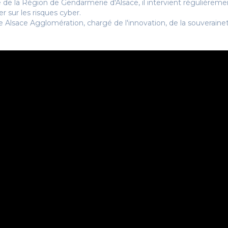
 de la Région de Gendarmerie d'Alsace, il intervient régulièreme
r sur les risques cyber.
e Alsace Agglomération, chargé de l'innovation, de la souverainet