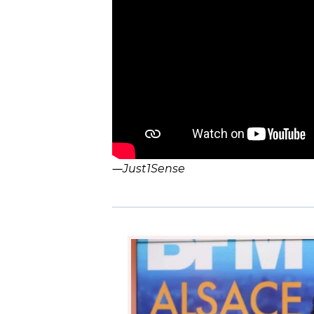
―
Just1Sense