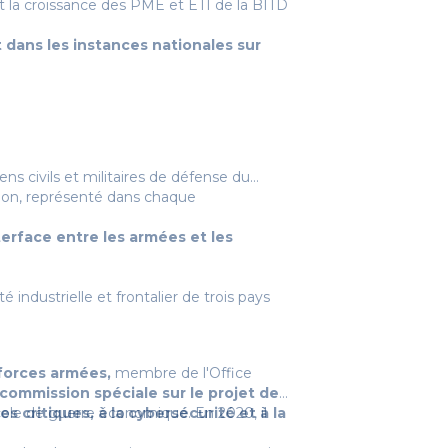
 la croissance des PME et ETI de la BITD
 dans les instances nationales sur
s civils et militaires de défense du
ction, représenté dans chaque
terface entre les armées et les
industrielle et frontalier de trois pays
forces armées,
membre de l'Office
commission spéciale sur le projet de
es critiques, à la cybersécurité et à la
cole de guerre économique. En 2020, il