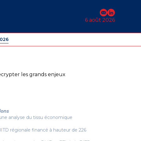
E-mail
Profil Linked
6 août 2026
2026
écrypter les grands enjeux
ions
e une analyse du tissu économique
TD régionale financé à hauteur de 226