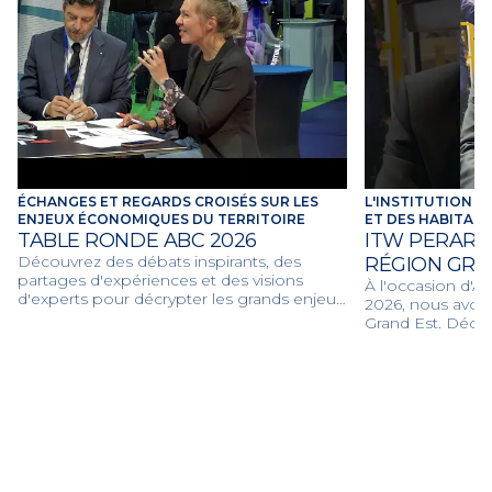
ÉCHANGES ET REGARDS CROISÉS SUR LES
L'INSTITUTION A
ENJEUX ÉCONOMIQUES DU TERRITOIRE
ET DES HABITAN
TABLE RONDE ABC 2026
ITW PERARDE
Découvrez des débats inspirants, des
RÉGION GRA
partages d'expériences et des visions
À l'occasion d'A
d'experts pour décrypter les grands enjeux
2026, nous avon
économiques et collaboratifs de l'année
Grand Est. Décou
2026.
grands projets et
d'accompagneme
dynamiser l'écon
et la transition 