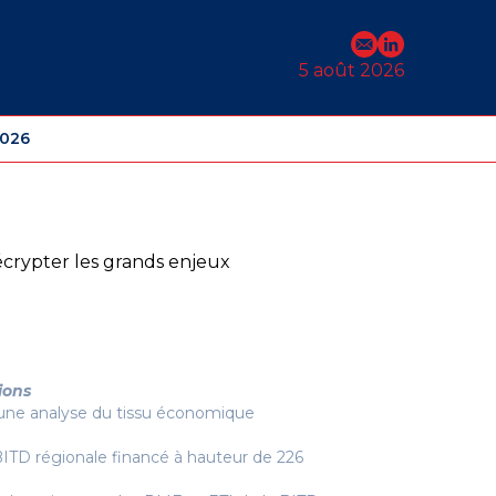
E-mail
Profil Linked
5 août 2026
2026
écrypter les grands enjeux
ions
e une analyse du tissu économique
TD régionale financé à hauteur de 226