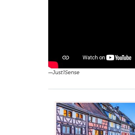
―
Just1Sense