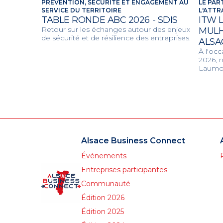
PRÉVENTION, SÉCURITÉ ET ENGAGEMENT AU
LE PAR
SERVICE DU TERRITOIRE
L'ATTR
TABLE RONDE ABC 2026 - SDIS
ITW 
Retour sur les échanges autour des enjeux
MULH
de sécurité et de résilience des entreprises.
ALSA
À l'oc
2026, 
Laumon
Mulhou
projet
partag
unissan
le dév
qualité
Alsace Business Connect
Événements
Entreprises participantes
Communauté
Édition 2026
Édition 2025