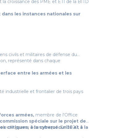
 la croissance des PME et ETI de la BITD
 dans les instances nationales sur
s civils et militaires de défense du
ction, représenté dans chaque
terface entre les armées et les
industrielle et frontalier de trois pays
forces armées,
membre de l'Office
commission spéciale sur le projet de
es critiques, à la cybersécurité et à la
cole de guerre économique. En 2020, il