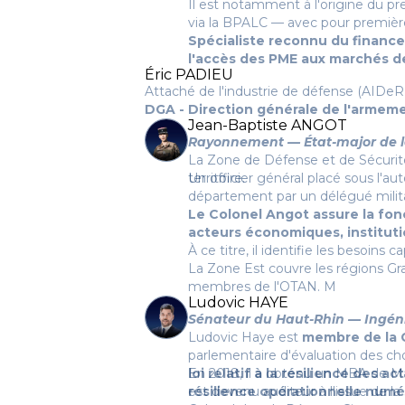
Il est notamment à l'origine du 
via la BPALC — avec pour première 
Spécialiste reconnu du financem
l'accès des PME aux marchés de l
Éric PADIEU
Attaché de l'industrie de défense (AIDeR
DGA - Direction générale de l'armem
Jean-Baptiste ANGOT
Rayonnement — État-major de la
La Zone de Défense et de Sécurité 
territoire.
Un officier général placé sous l'a
département par un délégué milit
Le Colonel Angot assure la fonc
acteurs économiques, institutio
À ce titre, il identifie les besoins 
La Zone Est couvre les régions Gra
membres de l'OTAN.
M
Ludovic HAYE
Sénateur du Haut-Rhin — Ingéni
Ludovic Haye est
membre de la C
parlementaire d'évaluation des ch
loi relatif à la résilience des a
En 2018, il a obtenu un MBA de Ma
résilience opérationnelle numé
est devenu auditeur à l'issue de la