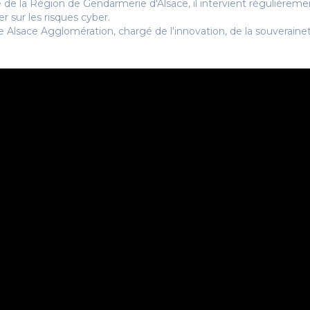
 de la Région de Gendarmerie d'Alsace, il intervient régulièreme
r sur les risques cyber.
e Alsace Agglomération, chargé de l'innovation, de la souverainet