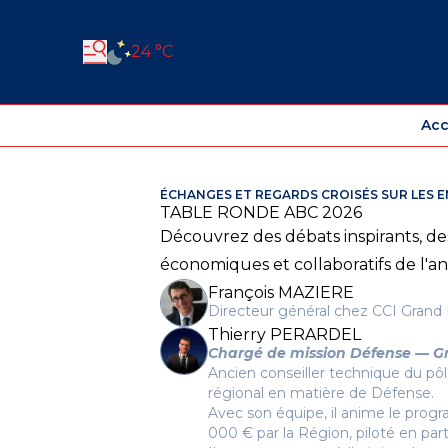
24 °C
Acc
ÉCHANGES ET REGARDS CROISÉS SUR LES 
TABLE RONDE ABC 2026
Découvrez des débats inspirants, de
économiques et collaboratifs de l'a
François MAZIERE
Directeur général chez CCI Grand 
Thierry PERARDEL
Chargé de mission Défense — G
Ancien conseiller technique du pô
régional en matière de Défense.
Avec son équipe, il anime le pr
000 € par la Région, piloté en par