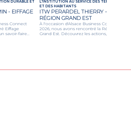
TION DURABLE ET
L'INSTITUTION AU SERVICE DES TERRITOIRES
ET DES HABITANTS
N - EIFFAGE
ITW PERARDEL THIERRY -
RÉGION GRAND EST
iness Connect
À l'occasion d'Alsace Business Connect
é Eiffage
2026, nous avons rencontré la Région
n savoir-faire
Grand Est. Découvrez les actions, les
civil et
grands projets et les dispositifs
our concevoir
d'accompagnement de la Région pour
respectueux de
dynamiser l'économie locale, les transports
et la transition écologique.