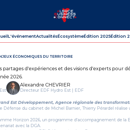
ueil
L'événement
Actualités
Écosystème
Édition 2025
Édition 
ENJEUX ÉCONOMIQUES DU TERRITOIRE
s partages d'expériences et des visions d'experts pour d
nnée 2026.
Alexandre CHEVRIER
Est
Directeur EDF Hydro Est | EDF
rand Est Développement, Agence régionale des transformat
le Défense du cabinet de Michel Barnier, Thierry Pérardel réalis
ogramme Horizon 2026, un programme d'accompagnement de la BI
tenariat avec la DGA.