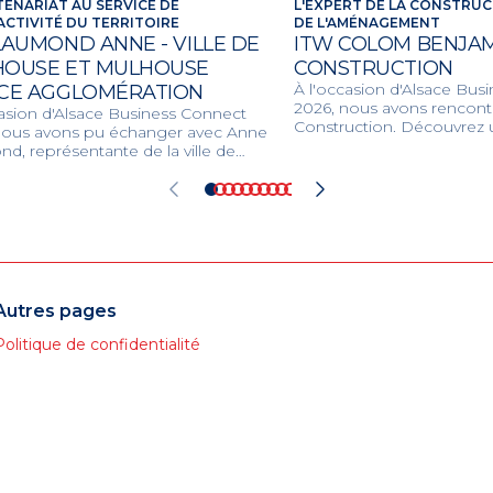
TENARIAT AU SERVICE DE
L'EXPERT DE LA CONSTRUC
ACTIVITÉ DU TERRITOIRE
DE L'AMÉNAGEMENT
LAUMOND ANNE - VILLE DE
ITW COLOM BENJAMI
OUSE ET MULHOUSE
CONSTRUCTION
À l'occasion d'Alsace Bus
CE AGGLOMÉRATION
2026, nous avons rencontr
casion d'Alsace Business Connect
Construction. Découvrez u
nous avons pu échanger avec Anne
unique en bâtiment, génie 
d, représentante de la ville de
promotion immobilière p
se et de m2A. Découvrez les
des projets innovants et 
s structurants, les compétences
l'environnement.
ées et les dynamiques locales
t la ville et son agglomération pour
eloppement économique et la
 de vie des habitants.
Autres pages
Politique de confidentialité