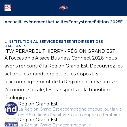
Accueil
L'événement
Actualités
Écosystème
Édition 2025
Édi
L'INSTITUTION AU SERVICE DES TERRITOIRES ET DES
HABITANTS
ITW PERARDEL THIERRY - RÉGION GRAND EST
À l'occasion d'Alsace Business Connect 2026, nous
avons rencontré la Région Grand Est. Découvrez les
actions, les grands projets et les dispositifs
d'accompagnement de la Région pour dynamiser
l'économie locale, les transports et la transition
écologique.
Région Grand Est
La Région Grand Est accompagne chaque jour la vie
des 5,5 millions d’habitants que compte ce territoire.
Région Grand Est
La Région Grand Est accompagne le