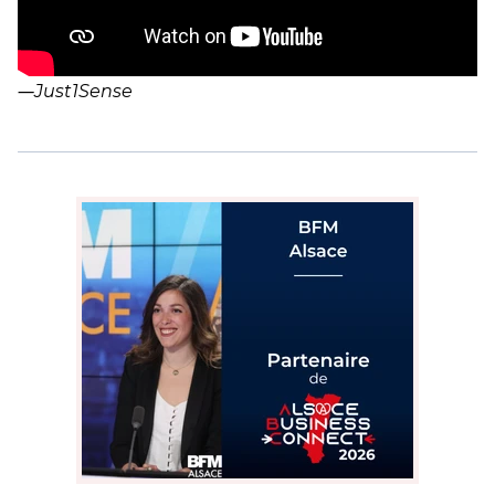
―
Just1Sense