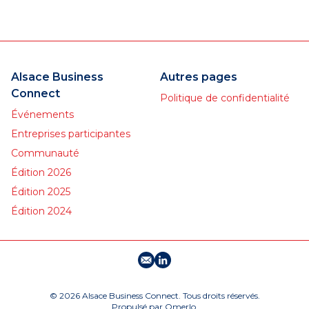
industriels, investisseurs et
entrepreneurs engagés pour
la production, la souveraineté
économique et le
développement des PME.
Alsace Business
Autres pages
Connect
Politique de confidentialité
Événements
Entreprises participantes
Communauté
Édition 2026
Édition 2025
Édition 2024
E-mail
Profil LinkedIn
© 2026 Alsace Business Connect. Tous droits réservés.
Propulsé par
Omerlo
.