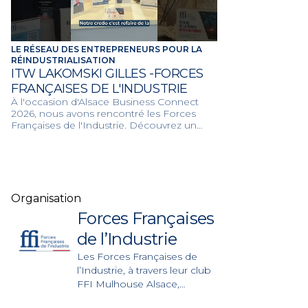
LE RÉSEAU DES ENTREPRENEURS POUR LA
RÉINDUSTRIALISATION
ITW LAKOMSKI GILLES -FORCES
FRANÇAISES DE L'INDUSTRIE
À l'occasion d'Alsace Business Connect
2026, nous avons rencontré les Forces
Françaises de l'Industrie. Découvrez un
écosystème engagé de dirigeants et
d'investisseurs qui unissent leurs forces
pour valoriser le fabriqué en France et
redynamiser l'économie des territoires.
Organisation
Forces Françaises
de l’Industrie
Les Forces Françaises de
l’Industrie, à travers leur club
FFI Mulhouse Alsace,
fédèrent dirigeants,