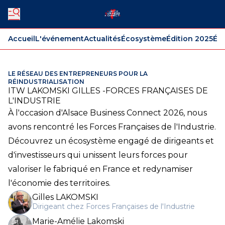
Accueil
L'événement
Actualités
Écosystème
Édition 2025
Édi
LE RÉSEAU DES ENTREPRENEURS POUR LA
RÉINDUSTRIALISATION
ITW LAKOMSKI GILLES -FORCES FRANÇAISES DE
L'INDUSTRIE
À l'occasion d'Alsace Business Connect 2026, nous
avons rencontré les Forces Françaises de l'Industrie.
Découvrez un écosystème engagé de dirigeants et
d'investisseurs qui unissent leurs forces pour
valoriser le fabriqué en France et redynamiser
l'économie des territoires.
Gilles LAKOMSKI
Dirigeant chez Forces Françaises de l'Industrie
Marie-Amélie Lakomski