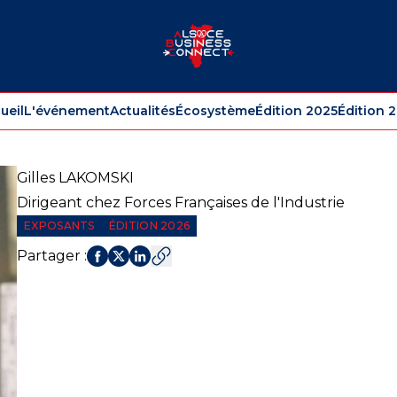
ueil
L'événement
Actualités
Écosystème
Édition 2025
Édition 
Gilles
LAKOMSKI
Dirigeant chez Forces Françaises de l'Industrie
EXPOSANTS
ÉDITION 2026
Partager
: