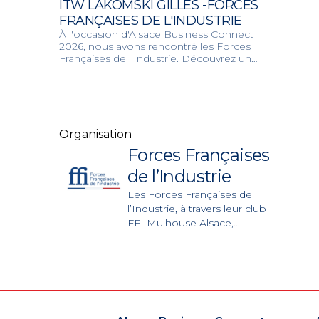
ITW LAKOMSKI GILLES -FORCES
FRANÇAISES DE L'INDUSTRIE
À l'occasion d'Alsace Business Connect
2026, nous avons rencontré les Forces
Françaises de l'Industrie. Découvrez un
écosystème engagé de dirigeants et
d'investisseurs qui unissent leurs forces
pour valoriser le fabriqué en France et
redynamiser l'économie des territoires.
Organisation
Forces Françaises
de l’Industrie
Les Forces Françaises de
l’Industrie, à travers leur club
FFI Mulhouse Alsace,
fédèrent dirigeants,
industriels, investisseurs et
entrepreneurs engagés pour
la production, la souveraineté
économique et le
développement des PME.