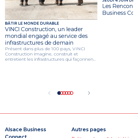
JEUDI 4 JUIN DE 1
Les Rencontre
Business Con
BÂTIR LE MONDE DURABLE
VINCI Construction, un leader
mondial engagé au service des
infrastructures de demain
Présent dans plus de 100 pays, VINCI
Construction imagine, construit et
entretient les infrastructures qui façonnent
les villes et les territoires de demain. Grâce
à son expertise mondiale et à ses 117 000
collaborateurs, le groupe réalise chaque
année plus de 75 000 projets au service de
la mobilité, de l’innovation et de la
transition environnementale.
Alsace Business
Autres pages
Connect