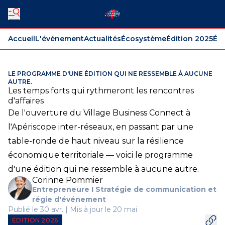
Accueil
L'événement
Actualités
Écosystème
Édition 2025
Édi
LE PROGRAMME D'UNE ÉDITION QUI NE RESSEMBLE À AUCUNE
AUTRE.
Les temps forts qui rythmeront les rencontres
d'affaires
De l'ouverture du Village Business Connect à
l'Apériscope inter-réseaux, en passant par une
table-ronde de haut niveau sur la résilience
économique territoriale — voici le programme
d'une édition qui ne ressemble à aucune autre.
Corinne Pommier
Entrepreneure I Stratégie de communication et
régie d'événement
Publié le 30 avr. | Mis à jour le 20 mai
ÉDITION 2026