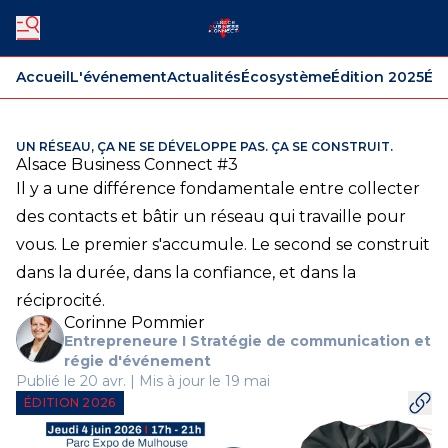
Accueil
L'événement
Actualités
Écosystème
Édition 2025
Édi
UN RÉSEAU, ÇA NE SE DÉVELOPPE PAS. ÇA SE CONSTRUIT.
Alsace Business Connect #3
Il y a une différence fondamentale entre collecter
des contacts et bâtir un réseau qui travaille pour
vous. Le premier s'accumule. Le second se construit
dans la durée, dans la confiance, et dans la
réciprocité.
Corinne Pommier
Entrepreneure I Stratégie de communication et
régie d'événement
Publié le 20 avr. | Mis à jour le 19 mai
ÉDITION 2026