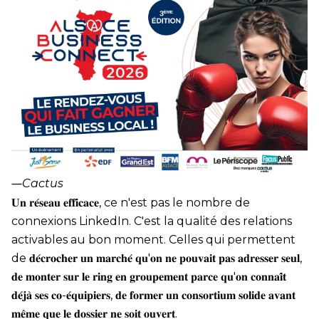
―
Cactus
𝐔𝐧 𝐫𝐞́𝐬𝐞𝐚𝐮 𝐞𝐟𝐟𝐢𝐜𝐚𝐜𝐞, ce n'est pas le nombre de
connexions LinkedIn. C'est la qualité des relations
activables au bon moment. Celles qui permettent
de 𝐝𝐞́𝐜𝐫𝐨𝐜𝐡𝐞𝐫 𝐮𝐧 𝐦𝐚𝐫𝐜𝐡𝐞́ 𝐪𝐮'𝐨𝐧 𝐧𝐞 𝐩𝐨𝐮𝐯𝐚𝐢𝐭 𝐩𝐚𝐬 𝐚𝐝𝐫𝐞𝐬𝐬𝐞𝐫 𝐬𝐞𝐮𝐥,
𝐝𝐞 𝐦𝐨𝐧𝐭𝐞𝐫 𝐬𝐮𝐫 𝐥𝐞 𝐫𝐢𝐧𝐠 𝐞𝐧 𝐠𝐫𝐨𝐮𝐩𝐞𝐦𝐞𝐧𝐭 𝐩𝐚𝐫𝐜𝐞 𝐪𝐮'𝐨𝐧 𝐜𝐨𝐧𝐧𝐚𝐢̂𝐭
𝐝𝐞́𝐣𝐚̀ 𝐬𝐞𝐬 𝐜𝐨-𝐞́𝐪𝐮𝐢𝐩𝐢𝐞𝐫𝐬, 𝐝𝐞 𝐟𝐨𝐫𝐦𝐞𝐫 𝐮𝐧 𝐜𝐨𝐧𝐬𝐨𝐫𝐭𝐢𝐮𝐦 𝐬𝐨𝐥𝐢𝐝𝐞 𝐚𝐯𝐚𝐧𝐭
𝐦𝐞̂𝐦𝐞 𝐪𝐮𝐞 𝐥𝐞 𝐝𝐨𝐬𝐬𝐢𝐞𝐫 𝐧𝐞 𝐬𝐨𝐢𝐭 𝐨𝐮𝐯𝐞𝐫𝐭.