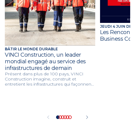
JEUDI 4 JUIN DE 1
Les Rencontre
Business Con
BÂTIR LE MONDE DURABLE
VINCI Construction, un leader
mondial engagé au service des
infrastructures de demain
Présent dans plus de 100 pays, VINCI
Construction imagine, construit et
entretient les infrastructures qui façonnent
les villes et les territoires de demain. Grâce
à son expertise mondiale et à ses 117 000
collaborateurs, le groupe réalise chaque
année plus de 75 000 projets au service de
la mobilité, de l’innovation et de la
transition environnementale.