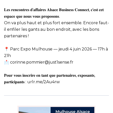
𝐋𝐞𝐬 𝐫𝐞𝐧𝐜𝐨𝐧𝐭𝐫𝐞𝐬 𝐝'𝐚𝐟𝐟𝐚𝐢𝐫𝐞𝐬 𝐀𝐥𝐬𝐚𝐜𝐞 𝐁𝐮𝐬𝐢𝐧𝐞𝐬𝐬 𝐂𝐨𝐧𝐧𝐞𝐜𝐭, 𝐜'𝐞𝐬𝐭 𝐜𝐞𝐭
𝐞𝐬𝐩𝐚𝐜𝐞 𝐪𝐮𝐞 𝐧𝐨𝐮𝐬 𝐯𝐨𝐮𝐬 𝐩𝐫𝐨𝐩𝐨𝐬𝐨𝐧𝐬.
On va plus haut et plus fort ensemble. Encore faut-
il enfiler les gants au bon endroit, avec les bons
partenaires !
📍 Parc Expo Mulhouse — jeudi 4 juin 2026 — 17h à
21h
📩 corinne.pommier@just1sense.fr
𝐏𝐨𝐮𝐫 𝐯𝐨𝐮𝐬 𝐢𝐧𝐬𝐜𝐫𝐢𝐫𝐞 𝐞𝐧 𝐭𝐚𝐧𝐭 𝐪𝐮𝐞 𝐩𝐚𝐫𝐭𝐞𝐧𝐚𝐢𝐫𝐞𝐬, 𝐞𝐱𝐩𝐨𝐬𝐚𝐧𝐭𝐬,
𝐩𝐚𝐫𝐭𝐢𝐜𝐢𝐩𝐚𝐧𝐭𝐬 :
urlr.me/2Au4rw