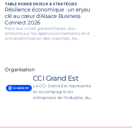
TABLE RONDE ENJEUX & STRATÉGIES
Résilience économique : un enjeu
clé au cœur d’Alsace Business
Connect 2026
Face aux crises géopolitiques, aux
tensions sur les approvisionnements et à
la transformation des marchés, les
entreprises alsaciennes cherchent de
nouveaux leviers de solidité.
Organisation
CCI Grand Est
La CCI Grand Est représente
et accompagne les
entreprises de l’industrie, du
commerce et des services
sur l’ensemble de la région.