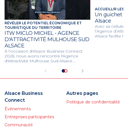
ACCUEILLIR LES 
Un guichet u
Alsace
RÉVÉLER LE POTENTIEL ÉCONOMIQUE ET
Avec sa cellule 
TOURISTIQUE DU TERRITOIRE
l’Agence d’Attra
ITW MICLO MICHEL - AGENCE
Alsace facilite l’
D'ATTRACTIVITÉ MULHOUSE SUD
arrivants, accom
ALSACE
renforce la coord
locaux.
À l'occasion d'Alsace Business Connect
2026, nous avons rencontré l'Agence
d'Attractivité Mulhouse Sud Alsace.
Découvrez les initiatives menées pour faire
rayonner la région de Mulhouse et attirer
de nouveaux talents et entreprises.
Alsace Business
Autres pages
Connect
Politique de confidentialité
Événements
Entreprises participantes
Communauté