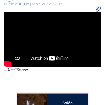
Publié le 18 juin | Mis à jour le 23 juin
―
Just1Sense