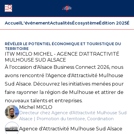
Accueil
L'événement
Actualités
Écosystème
Édition 2025
Édi
RÉVÉLER LE POTENTIEL ÉCONOMIQUE ET TOURISTIQUE DU
TERRITOIRE
ITW MICLO MICHEL - AGENCE D'ATTRACTIVITÉ
MULHOUSE SUD ALSACE
À l'occasion d'Alsace Business Connect 2026, nous
avons rencontré l'Agence d'Attractivité Mulhouse
Sud Alsace. Découvrez les initiatives menées pour
faire rayonner la région de Mulhouse et attirer de
nouveaux talents et entreprises.
Michel MICLO
Directeur chez Agence d'Attractivité Mulhouse Sud
Alsace | Promotion du territoire, Coordination
Agence d'Attractivité Mulhouse Sud Alsace