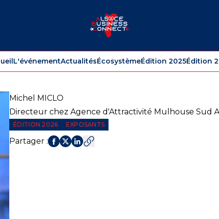
ueil
L'événement
Actualités
Écosystème
Édition 2025
Édition 
Michel
MICLO
Directeur chez Agence d'Attractivité Mulhouse Sud Al
ÉDITION 2026
EXPOSANTS
Partager
: