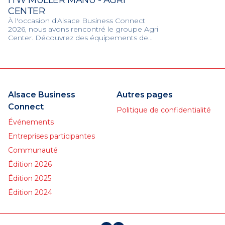
ITW MULLER MANU - AGRI
CENTER
À l'occasion d'Alsace Business Connect
2026, nous avons rencontré le groupe Agri
Center. Découvrez des équipements de
pointe et des solutions sur-mesure pour
accompagner le quotidien et le
développement des exploitations.
Alsace Business
Autres pages
Connect
Politique de confidentialité
Événements
Entreprises participantes
Communauté
Édition 2026
Édition 2025
Édition 2024