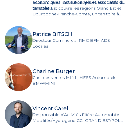
économiques, institutionnels et associatifs du
locaux et oriente les entreprises vers la filière
territoire.
défense.
La Zone Est couvre les régions Grand Est et
Bourgogne-Franche-Comté, un territoire à
forte densité industrielle et frontalier de trois
pays membres de l'OTAN.
M
Patrice BITSCH
Directeur Commercial RMC BFM ADS
Locales
Charline Burger
Chef des ventes MINI ; HESS Automobile -
BMW/MINI
Vincent Carel
Responsable d’Activités Filière Automobile-
Mobilités/Hydrogène CCI GRAND EST/PÔLE
VEHICULE DU FUTUR