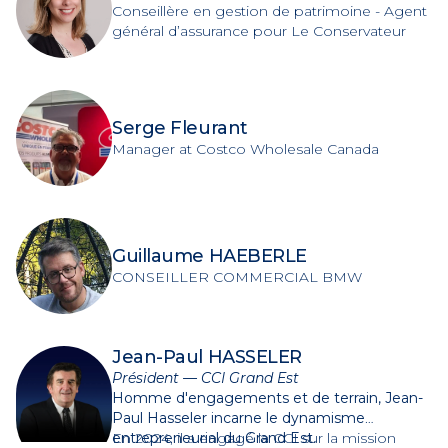
Conseillère en gestion de patrimoine - Agent
général d’assurance pour Le Conservateur
Serge Fleurant
Manager at Costco Wholesale Canada
Guillaume HAEBERLE
CONSEILLER COMMERCIAL BMW
Jean-Paul HASSELER
Président — CCI Grand Est
Homme d'engagements et de terrain, Jean-
Paul Hasseler incarne le dynamisme
entrepreneurial du Grand Est.
En 2024, il a engagé la CCI sur la mission