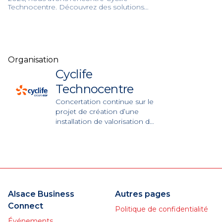
Technocentre. Découvrez des solutions
industrielles de pointe et une expertise
unique pour la gestion durable des
déchets métalliques.
Organisation
Cyclife
Technocentre
Concertation continue sur le
projet de création d’une
installation de valorisation de
métaux très faiblement
radioactifs à Fessenheim.
Alsace Business
Autres pages
Connect
Politique de confidentialité
Événements