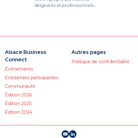
dirigeants et professionnels
dans la structuration,
l’optimisation et la
transmission de leur
patrimoine privé et
professionnel.
Alsace Business
Autres pages
Connect
Politique de confidentialité
Événements
Entreprises participantes
Communauté
Édition 2026
Édition 2025
Édition 2024
E-mail
Profil LinkedIn