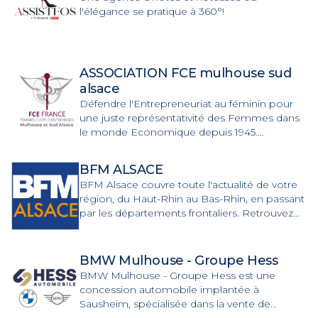
l'élégance se pratique à 360°!
ASSOCIATION FCE mulhouse sud
alsace
Défendre l'Entrepreneuriat au féminin pour
une juste représentativité des Femmes dans
le monde Economique depuis 1945.
Interprofessionnelle, apolitique et non
gouvernementale, FCE France est une
BFM ALSACE
organisation largement décentralisée où
BFM Alsace couvre toute l'actualité de votre
chaque membre a l’opportunité de prendre
région, du Haut-Rhin au Bas-Rhin, en passant
des responsabilités et de s’impliquer. FCE est
par les départements frontaliers. Retrouvez
un réseau au service de ses adhérentes : Des
l'actualité, la météo, le trafic, le sport 24h/24 et
événements locaux, régionaux, nationaux et
7 jours/7 sur BFM Alsace.
internationaux. Des réunions mensuelles avec
BMW Mulhouse - Groupe Hess
conférenciers, ateliers pratiques ou sorties.
BMW Mulhouse - Groupe Hess est une
concession automobile implantée à
Sausheim, spécialisée dans la vente de