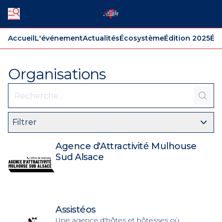
Accueil
L'événement
Actualités
Écosystème
Édition 2025
Édi
Organisations
Filtrer
Agence d'Attractivité Mulhouse
Sud Alsace
Assistéos
Une agence d'hôtes et hôtesses où