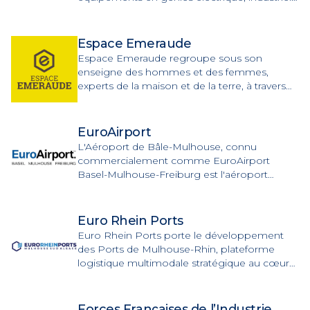
climatique et énergétique dans le respect des
Hommes et de l'environnement.
Espace Emeraude
Espace Emeraude regroupe sous son
enseigne des hommes et des femmes,
experts de la maison et de la terre, à travers
un réseau de magasins qui bénéficient d’une
centrale d’achat multi-spécialiste pour faciliter
leur approvisionnement.
EuroAirport
L'Aéroport de Bâle-Mulhouse, connu
commercialement comme EuroAirport
Basel-Mulhouse-Freiburg est l'aéroport
international de la région frontalière et
propose une centaine de destinations en vols
direct.
Euro Rhein Ports
Euro Rhein Ports porte le développement
des Ports de Mulhouse-Rhin, plateforme
logistique multimodale stratégique au cœur
du Rhin supérieur
Forces Françaises de l’Industrie