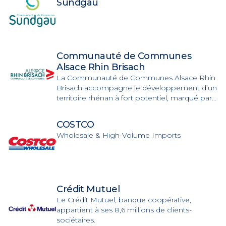
Sundgau
Communauté de Communes
Alsace Rhin Brisach
La Communauté de Communes Alsace Rhin
Brisach accompagne le développement d’un
territoire rhénan à fort potentiel, marqué par
son positionnement frontalier, ses zones
d’activités, son tissu industriel et ses enjeux de
COSTCO
transition.
Wholesale & High-Volume Imports
Crédit Mutuel
Le Crédit Mutuel, banque coopérative,
appartient à ses 8,6 millions de clients-
sociétaires.