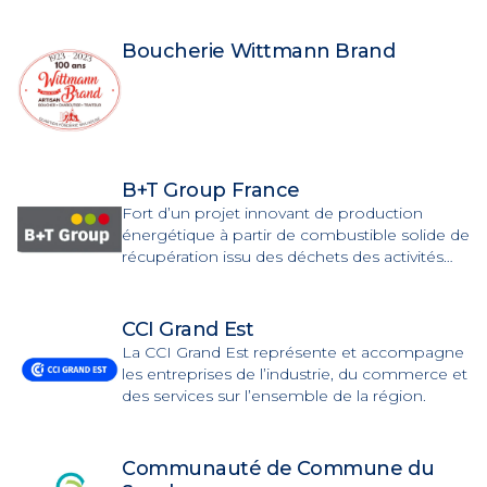
véhicules BMW neufs et d’occasion, l’après-
vente, l’entretien, les pièces et les accessoires.
Boucherie Wittmann Brand
B+T Group France
Fort d’un projet innovant de production
énergétique à partir de combustible solide de
récupération issu des déchets des activités
économiques et mis en service au sein de la
plateforme Alsachimie en 2023, nous
apportons des solutions innovantes en
CCI Grand Est
matière de décarbonation et de réduction
La CCI Grand Est représente et accompagne
d’empreinte carbone sur le territoire.
les entreprises de l’industrie, du commerce et
des services sur l’ensemble de la région.
Communauté de Commune du