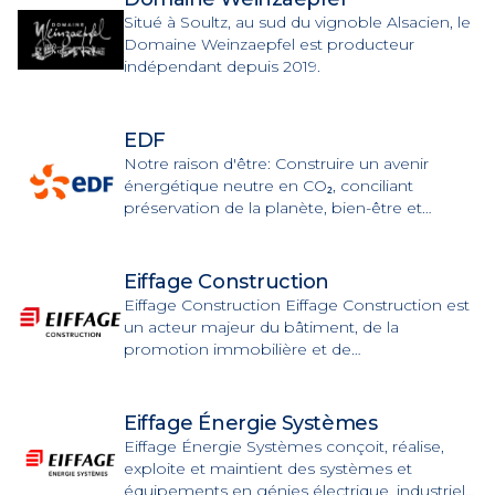
de la direction générale de la comptabilité
Situé à Soultz, au sud du vignoble Alsacien, le
publique.
Domaine Weinzaepfel est producteur
indépendant depuis 2019.
EDF
Notre raison d'être: Construire un avenir
énergétique neutre en CO₂, conciliant
préservation de la planète, bien-être et
développement, grâce à l'électricité et à des
solutions et services innovants.
Eiffage Construction
Eiffage Construction Eiffage Construction est
un acteur majeur du bâtiment, de la
promotion immobilière et de
l’aménagement urbain.
Eiffage Énergie Systèmes
Eiffage Énergie Systèmes conçoit, réalise,
exploite et maintient des systèmes et
équipements en génies électrique, industriel,