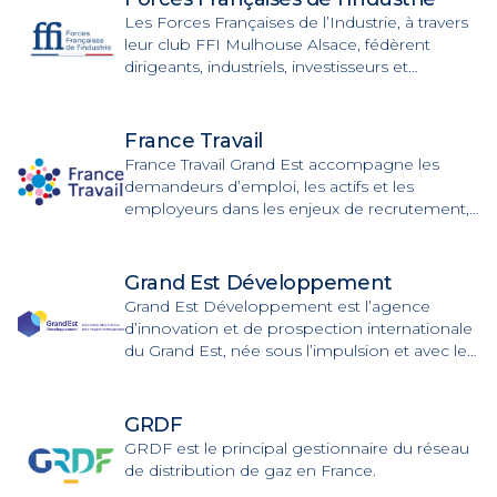
Les Forces Françaises de l’Industrie, à travers
leur club FFI Mulhouse Alsace, fédèrent
dirigeants, industriels, investisseurs et
entrepreneurs engagés pour la production, la
souveraineté économique et le
développement des PME.
France Travail
France Travail Grand Est accompagne les
demandeurs d’emploi, les actifs et les
employeurs dans les enjeux de recrutement,
de formation, d’orientation et d’accès à
l’emploi.
Grand Est Développement
Grand Est Développement est l’agence
d’innovation et de prospection internationale
du Grand Est, née sous l’impulsion et avec le
soutien de la Région Grand Est et de la
Chambre de Commerce et d’Industrie du
Grand Est.
GRDF
GRDF est le principal gestionnaire du réseau
de distribution de gaz en France.