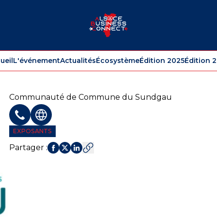
ueil
L'événement
Actualités
Écosystème
Édition 2025
Édition 
Communauté de Commune du Sundgau
Téléphone
Site web
EXPOSANTS
Partager
: