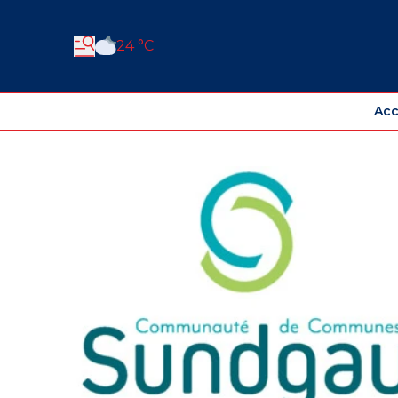
24 °C
Acc