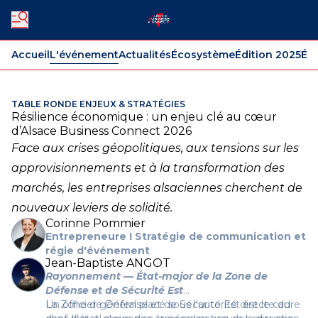
Accueil
L'événement
Actualités
Écosystème
Édition 2025
Édi
TABLE RONDE ENJEUX & STRATÉGIES
Résilience économique : un enjeu clé au cœur
d’Alsace Business Connect 2026
Face aux crises géopolitiques, aux tensions sur les
approvisionnements et à la transformation des
marchés, les entreprises alsaciennes cherchent de
nouveaux leviers de solidité.
Corinne Pommier
Entrepreneure I Stratégie de communication et
régie d'événement
Jean-Baptiste ANGOT
Rayonnement — État-major de la Zone de
Défense et de Sécurité Est
La Zone de Défense et de Sécurité Est est le cadre
Un officier général placé sous l'autorité directe du