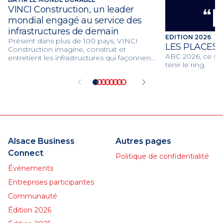
VINCI Construction, un leader
mondial engagé au service des
infrastructures de demain
EDITION 2026
Présent dans plus de 100 pays, VINCI
LES PLACES
Construction imagine, construit et
ABC 2026, ce son
entretient les infrastructures qui façonnent
tenir le ring.
les villes et les territoires de demain. Grâce
à son expertise mondiale et à ses 117 000
collaborateurs, le groupe réalise chaque
année plus de 75 000 projets au service de
la mobilité, de l’innovation et de la
transition environnementale.
Alsace Business
Autres pages
Connect
Politique de confidentialité
Événements
Entreprises participantes
Communauté
Édition 2026