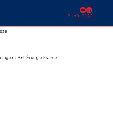
E-mail
Profil Linked
8 août 2026
2026
clage et B+T Énergie France