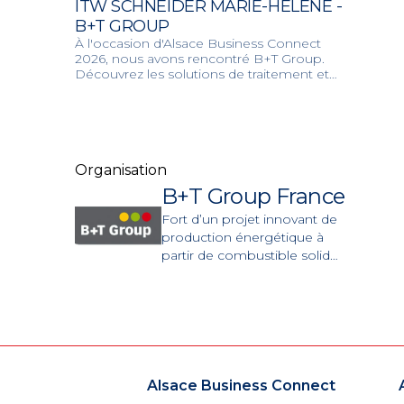
ITW SCHNEIDER MARIE-HÉLÈNE -
B+T GROUP
À l'occasion d'Alsace Business Connect
2026, nous avons rencontré B+T Group.
Découvrez les solutions de traitement et
de valorisation énergétique de B+T Group
pour une industrie plus durable.
Organisation
B+T Group France
Fort d’un projet innovant de
production énergétique à
partir de combustible solide
de récupération issu des
déchets des activités
économiques et mis en
service au sein de la
plateforme Alsachimie en
2023, nous apportons des
solutions innovantes en
Alsace Business Connect
matière de décarbonation et