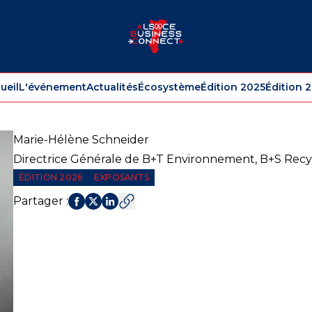
ueil
L'événement
Actualités
Écosystème
Édition 2025
Édition 
Marie-Hélène
Schneider
Directrice Générale de B+T Environnement, B+S Recy
ÉDITION 2026
EXPOSANTS
Partager
: