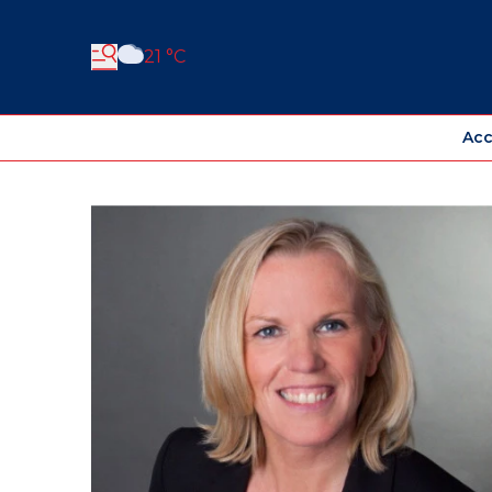
21 °C
Acc