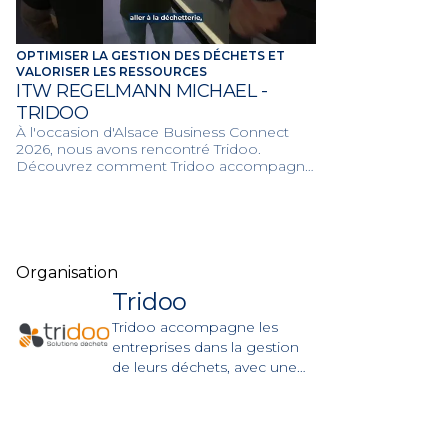
OPTIMISER LA GESTION DES DÉCHETS ET
VALORISER LES RESSOURCES
ITW REGELMANN MICHAEL -
TRIDOO
À l'occasion d'Alsace Business Connect
2026, nous avons rencontré Tridoo.
Découvrez comment Tridoo accompagne
les entreprises vers la performance
environnementale grâce à ses solutions de
tri sur mesure.
Organisation
Tridoo
Tridoo accompagne les
entreprises dans la gestion
de leurs déchets, avec une
approche fondée sur le
conseil, le tri, la collecte et la
valorisation.