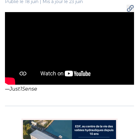
Publié le 18 juin | Mis à jour le 23 juin
conseil, le tri, la collecte et la valorisation.
―
Just1Sense