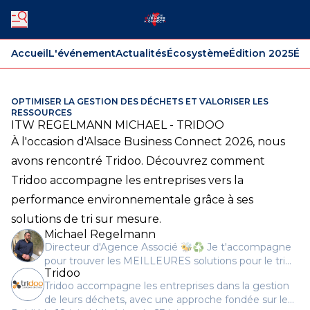
Accueil
L'événement
Actualités
Écosystème
Édition 2025
Édi
OPTIMISER LA GESTION DES DÉCHETS ET VALORISER LES
RESSOURCES
ITW REGELMANN MICHAEL - TRIDOO
À l'occasion d'Alsace Business Connect 2026, nous
avons rencontré Tridoo. Découvrez comment
Tridoo accompagne les entreprises vers la
performance environnementale grâce à ses
solutions de tri sur mesure.
Michael Regelmann
Directeur d'Agence Associé 🐝♻️ Je t'accompagne
pour trouver les MEILLEURES solutions pour le tri
Tridoo
de tes déchets.
Tridoo accompagne les entreprises dans la gestion
de leurs déchets, avec une approche fondée sur le