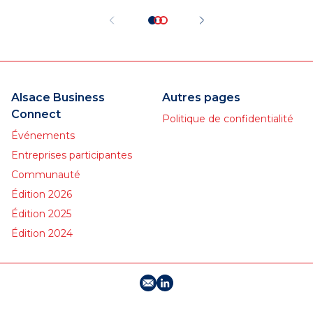
d’
pr
des
Alsace Business
Autres pages
Connect
Politique de confidentialité
Événements
Entreprises participantes
Communauté
Édition 2026
Édition 2025
Édition 2024
E-mail
Profil LinkedIn