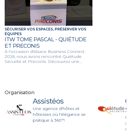
SÉCURISER VOS ESPACES, PRÉSERVER VOS
ÉQUIPES
ITW TOME PASCAL - QUIÉTUDE
ET PRECONIS
À l'occasion d'Alsace Business Connect
2026, nous avons rencontré Quiétude
Sécurité et Preconis. Découvrez une
double expertise pour protéger vos
environnements de travail et garantir la
sérénité de votre entreprise.
Organisation
Assistéos
Q
S
Une agence d'hôtes et
hôtesses où l'élégance se
Qui
pratique à 360°!
ac
col