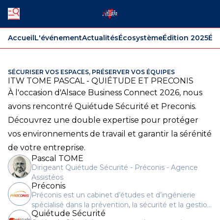
Accueil
L'événement
Actualités
Écosystème
Édition 2025
Édi
SÉCURISER VOS ESPACES, PRÉSERVER VOS ÉQUIPES
ITW TOME PASCAL - QUIÉTUDE ET PRECONIS
À l'occasion d'Alsace Business Connect 2026, nous
avons rencontré Quiétude Sécurité et Preconis.
Découvrez une double expertise pour protéger
vos environnements de travail et garantir la sérénité
de votre entreprise.
Pascal TOME
Dirigeant Quiétude Sécurité - Préconis - Agence
Assistéos
Préconis
Préconis est un cabinet d’études et d’ingénierie
spécialisé dans la prévention, la sécurité et la gestion
Quiétude Sécurité
des risques.