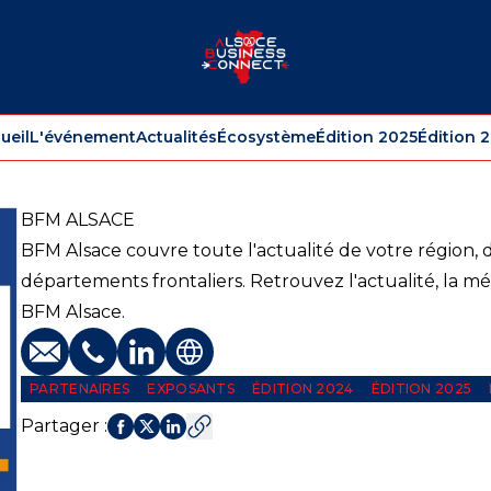
ueil
L'événement
Actualités
Écosystème
Édition 2025
Édition 
BFM ALSACE
BFM Alsace couvre toute l'actualité de votre région, 
départements frontaliers. Retrouvez l'actualité, la mété
BFM Alsace.
E-mail
Téléphone
Profil LinkedIn
Site web
PARTENAIRES
EXPOSANTS
ÉDITION 2024
ÉDITION 2025
Partager
: