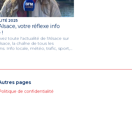
ITÉ 2025
lsace, votre réflexe info
 !
ez toute l'actualité de l'Alsace sur
ace, la chaîne de tous les
ns. Info locale, météo, trafic, sport,
, entrepreneuriat, accessible à
ne et en digital !
Autres pages
Politique de confidentialité