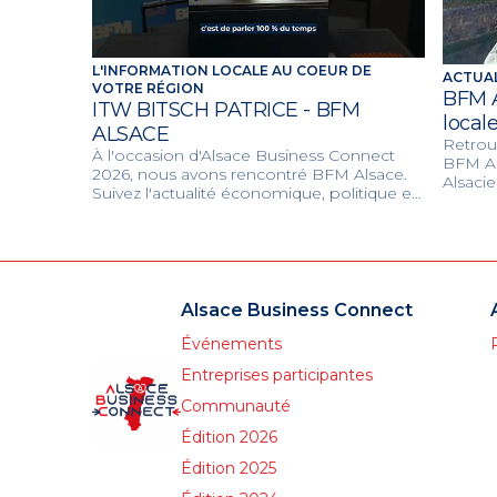
L'INFORMATION LOCALE AU COEUR DE
ACTUAL
VOTRE RÉGION
BFM A
ITW BITSCH PATRICE - BFM
locale
ALSACE
Retrouv
À l'occasion d'Alsace Business Connect
BFM Als
2026, nous avons rencontré BFM Alsace.
Alsacie
Suivez l'actualité économique, politique et
culture
citoyenne du territoire à travers le regard
l'anten
de votre média de proximité.
Alsace Business Connect
Événements
Entreprises participantes
Communauté
Édition 2026
Édition 2025