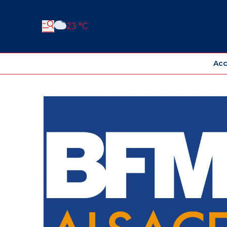
23 °C
Acc