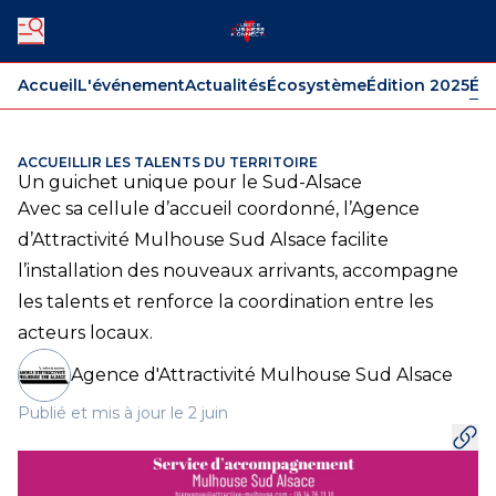
Accueil
L'événement
Actualités
Écosystème
Édition 2025
Édi
ACCUEILLIR LES TALENTS DU TERRITOIRE
Un guichet unique pour le Sud-Alsace
Avec sa cellule d’accueil coordonné, l’Agence
d’Attractivité Mulhouse Sud Alsace facilite
l’installation des nouveaux arrivants, accompagne
les talents et renforce la coordination entre les
acteurs locaux.
Agence d'Attractivité Mulhouse Sud Alsace
Publié et mis à jour le 2 juin