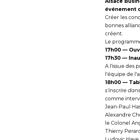
Alsace Busin
événement d
Créer les con
bonnes allianc
créent.
Le programme 
17h00 — Ouve
17h30 — Inau
A l'issue des 
l'équipe de l
18h00 — Tabl
s'inscrire da
comme interv
Jean-Paul Has
Alexandre Che
le Colonel An
Thierry Perar
Ludovic Haye 