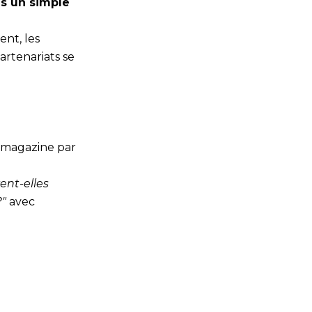
us un simple
ent, les
artenariats se
u magazine par
ent-elles
?"
avec