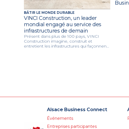
Busin
BÂTIR LE MONDE DURABLE
VINCI Construction, un leader
mondial engagé au service des
infrastructures de demain
Présent dans plus de 100 pays, VINCI
Construction imagine, construit et
entretient les infrastructures qui façonnent
les villes et les territoires de demain. Grâce
à son expertise mondiale et à ses 117 000
collaborateurs, le groupe réalise chaque
année plus de 75 000 projets au service de
la mobilité, de l’innovation et de la
transition environnementale.
Alsace Business Connect
Événements
Entreprises participantes