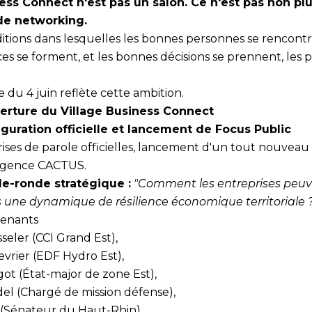
ess Connect n'est pas un salon. Ce n'est pas non pl
e networking.
ditions dans lesquelles les bonnes personnes se rencontr
es se forment, et les bonnes décisions se prennent, les p
du 4 juin reflète cette ambition.
rture du Village Business Connect
guration officielle et lancement de Focus Public
prises de parole officielles, lancement d'un tout nouvea
'agence CACTUS.
e-ronde stratégique :
"Comment les entreprises peuv
ns une dynamique de résilience économique territoriale 
enants
seler (CCI Grand Est),
vrier (EDF Hydro Est),
got (État-major de zone Est),
del (Chargé de mission défense),
(Sénateur du Haut-Rhin).