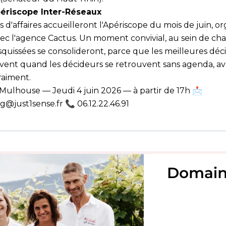
ériscope Inter-Réseaux
 d'affaires accueilleront l'Apériscope du mois de juin, o
vec l'agence Cactus. Un moment convivial, au sein de ch
esquissées se consolideront, parce que les meilleures déci
ent quand les décideurs se retrouvent sans agenda, av
raiment.
Mulhouse — Jeudi 4 juin 2026 — à partir de 17h 📩
ug@just1sense.fr
📞 06.12.22.46.91