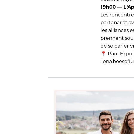
19h00 — L'Ap
Les rencontres
partenariat a
les alliances 
prennent souv
de se parler v
📍 Parc Expo 
ilona.boespfl