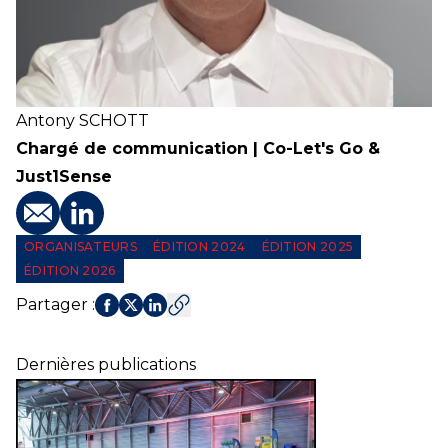
Antony
SCHOTT
Chargé de communication | Co-Let's Go &
Just1Sense
E-mail
Profil LinkedIn
ORGANISATEURS
ÉDITION 2024
ÉDITION 2025
ÉDITION 2026
Partager
:
Dernières publications