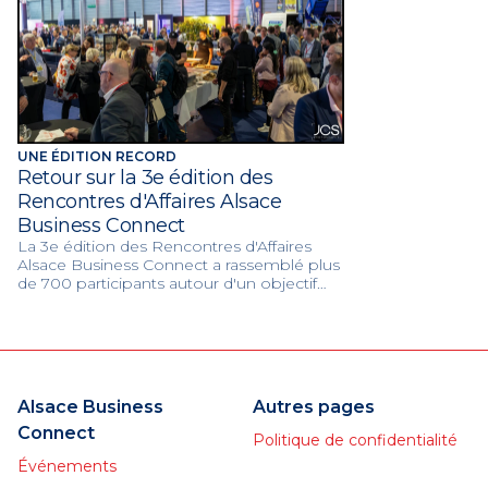
UNE ÉDITION RECORD
Retour sur la 3e édition des
Rencontres d'Affaires Alsace
Business Connect
La 3e édition des Rencontres d'Affaires
Alsace Business Connect a rassemblé plus
de 700 participants autour d'un objectif
commun : favoriser les échanges, créer
des opportunités et renforcer les liens
entre les acteurs économiques alsaciens.
Un succès collectif qui confirme la
dynamique et l'engagement de notre
réseau.
Alsace Business
Autres pages
Connect
Politique de confidentialité
Événements