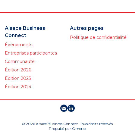
développement, grâce à
l'électricité et à des solutions
et services innovants.
Alsace Business
Autres pages
Connect
Politique de confidentialité
Événements
Entreprises participantes
Communauté
Édition 2026
Édition 2025
Édition 2024
E-mail
Profil LinkedIn
© 2026 Alsace Business Connect. Tous droits réservés.
Propulsé par
Omerlo
.