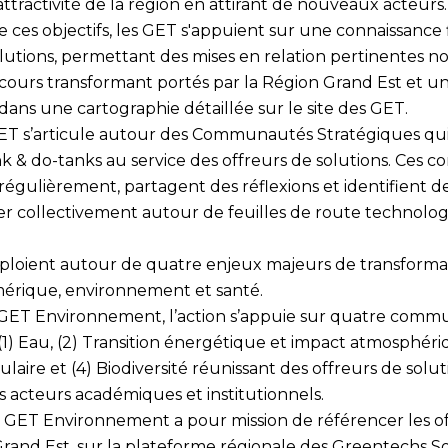
ttractivité de la région en attirant de nouveaux acteurs.
 ces objectifs, les GET s'appuient sur une connaissance 
olutions, permettant des mises en relation pertinentes 
cours transformant portés par la Région Grand Est
et u
 dans une cartographie détaillée sur le
site des GET
.
GET s’articule autour des Communautés Stratégiques qui
ink & do-tanks au service des offreurs de solutions. Ce
régulièrement, partagent des réflexions et identifient d
ter collectivement autour de feuilles de route technolo
ploient autour de quatre enjeux majeurs de transformat
mérique, environnement et santé.
 GET Environnement, l’action s’appuie sur quatre com
 (1) Eau, (2) Transition énergétique et impact atmosphériq
laire et (4) Biodiversité réunissant des offreurs de solut
es acteurs académiques et institutionnels.
 le GET Environnement a pour mission de référencer les o
Grand Est, sur la plateforme régionale des Greentechs S