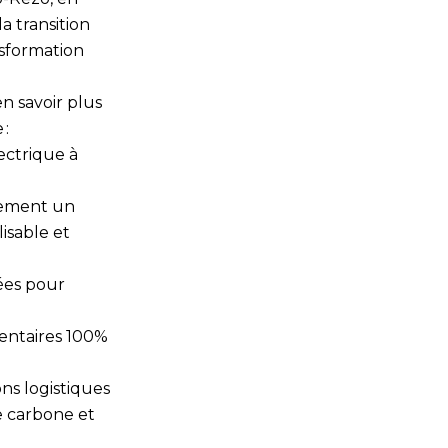
a transition
sformation
n savoir plus
 :
ectrique à
lement un
isable et
ées pour
mentaires 100%
ns logistiques
te carbone et