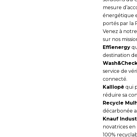
mesure d’acco
énergétique e
portés par la
Venez à notre
sur nos mission
Effienergy
qu
destination des
Wash&Chec
service de vér
connecté.
Kalliopê
qui p
réduire sa co
Recycle Mul
décarbonée ada
Knauf Indust
novatrices en 
100% recyclabl