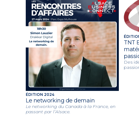
ÉDITIO
TNT E
matér
passi
Des id
passio
ÉDITION 2024
Le networking de demain
Le networking du Canada à la France, en
passant par l’Alsace.