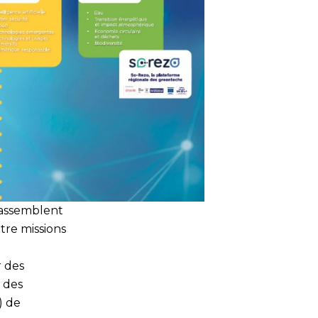
rassemblent
tre missions
r des
n des
) de