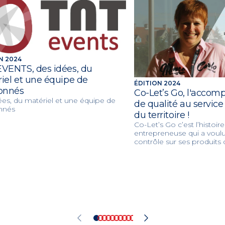
N 2024
VENTS, des idées, du
iel et une équipe de
ÉDITION 2024
onnés
Co-Let’s Go, l'acco
ées, du matériel et une équipe de
de qualité au service
nnés
du territoire !
Co-Let’s Go c’est l’histoir
entrepreneuse qui a voulu 
contrôle sur ses produits c
Pommier a bâti « une gr
petite taille » spécialisée 
en communication, la gest
ainsi que l'événementiel 
Just1Sense.