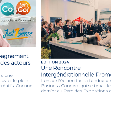
mpagnement
 des acteurs
ÉDITION 2024
Une Rencontre
Intergénérationnelle Prometteuse
e d’une
Lors de l'édition tant attendue de Alsace
avoir le plein
Business Connect qui se tenait le 27 mars
réatifs. Corinne
dernier au Parc des Expositions de
ande agence de
Mulhouse, une ambiance effervescente et
dans la stratégie
un dynamisme palpable ont marqué la
ion de crise,
journée. Cet événement BtoB, désormais
avec sa marque
incontournable dans le paysage
économique régional, a su rassembler une
multitude d'acteurs clés, de visiteurs avisés
et de partenaires stratégiques.