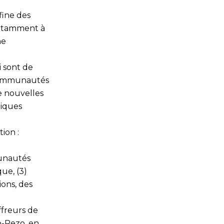
fine des
notamment à
ne
 sont de
s communautés
e nouvelles
giques
ion :
munautés
ue, (3)
ions, des
ffreurs de
o-Rezo, en