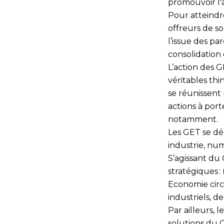
promouvoir l'a
Pour atteindre
offreurs de s
l’issue des
par
consolidation
L’action des 
véritables th
se réunissent 
actions à por
notamment.
Les GET se dé
industrie, nu
S’agissant du
stratégiques :
Economie circu
industriels, d
Par ailleurs,
solutions du 