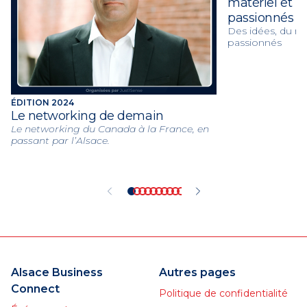
matériel et 
passionnés
Des idées, du ma
passionnés
ÉDITION 2024
Le networking de demain
Le networking du Canada à la France, en
passant par l’Alsace.
Alsace Business
Autres pages
Connect
Politique de confidentialité