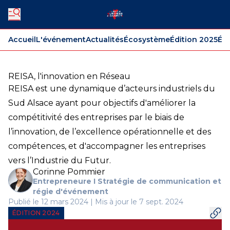
Accueil
L'événement
Actualités
Écosystème
Édition 2025
Édi
REISA, l'innovation en Réseau
REISA est une dynamique d’acteurs industriels du
Sud Alsace ayant pour objectifs d'améliorer la
compétitivité des entreprises par le biais de
l’innovation, de l’excellence opérationnelle et des
compétences, et d'accompagner les entreprises
vers l’Industrie du Futur.
Corinne Pommier
Entrepreneure I Stratégie de communication et
régie d'événement
Publié le 12 mars 2024 | Mis à jour le 7 sept. 2024
ÉDITION 2024