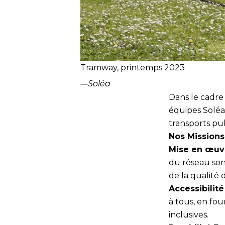
Tramway, printemps 2023
―
Soléa
Dans le cadre 
équipes
Soléa
transports pub
Nos Missions 
Mise en œuvre
du réseau son
de la qualité 
Accessibilité
à tous, en fou
inclusives.