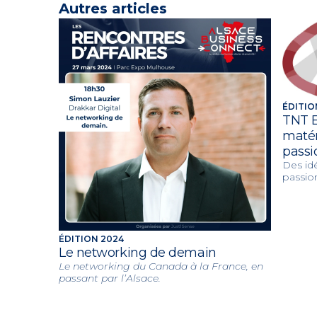
Autres articles
ÉDITIO
TNT E
matér
passi
Des id
passio
ÉDITION 2024
Le networking de demain
Le networking du Canada à la France, en
passant par l’Alsace.