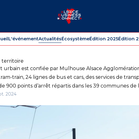
ueil
L'événement
Actualités
Écosystème
Édition 2025
Édition 
territoire
rt urbain est confiée par Mulhouse Alsace Agglomération
tram-train, 24 lignes de bus et cars, des services de tra
e 900 points d’arrêt répartis dans les 39 communes de
pt. 2024