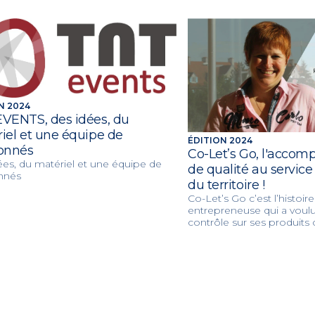
N 2024
VENTS, des idées, du
iel et une équipe de
ÉDITION 2024
onnés
Co-Let’s Go, l'acco
ées, du matériel et une équipe de
de qualité au service
nnés
du territoire !
Co-Let’s Go c’est l’histoir
entrepreneuse qui a voulu 
contrôle sur ses produits c
Pommier a bâti « une gr
petite taille » spécialisée 
en communication, la gest
ainsi que l'événementiel 
Just1Sense.