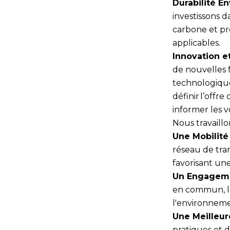
Durabilité E
investissons 
carbone et pr
applicables.
Innovation e
de nouvelles 
technologique
définir l’offr
informer les 
Nous travaill
Une Mobilité 
réseau de tra
favorisant un
Un Engagemen
en commun, l
l'environneme
Une Meilleure
pratiques et 