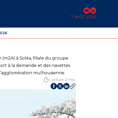
E-mail
Profil Linked
7 août 2026
2026
 (m2A) à Soléa, filiale du groupe
nsport à la demande et des navettes
 l’agglomération mulhousienne.
Lecture 2 min.