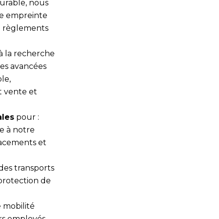
durable, nous
re empreinte
t règlements
 la recherche
res avancées
le,
t vente et
ales
pour :
e à notre
lacements et
des transports
protection de
 mobilité
urs employés