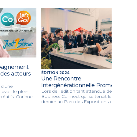
mpagnement
 des acteurs
ÉDITION 2024
Une Rencontre
Intergénérationnelle Prometteuse
e d’une
Lors de l'édition tant attendue de Alsace
avoir le plein
Business Connect qui se tenait le 27 mars
réatifs. Corinne
dernier au Parc des Expositions de
ande agence de
Mulhouse, une ambiance effervescente et
dans la stratégie
un dynamisme palpable ont marqué la
ion de crise,
journée. Cet événement BtoB, désormais
avec sa marque
incontournable dans le paysage
économique régional, a su rassembler une
multitude d'acteurs clés, de visiteurs avisés