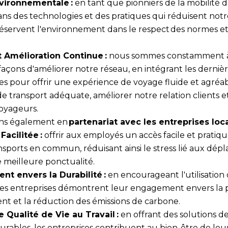
nvironnementale :
en tant que pionniers de la mobilité 
dans des technologies et des pratiques qui réduisent not
éservent l'environnement dans le respect des normes e
t Amélioration Continue :
nous sommes constamment à
façons d'améliorer notre réseau, en intégrant les derniè
s pour offrir une expérience de voyage fluide et agréab
e de transport adéquate, améliorer notre relation clients e
voyageurs.
ons également en
partenariat avec les entreprises loc
Facilitée :
offrir aux employés un accès facile et pratiqu
nsports en commun, réduisant ainsi le stress lié aux dép
e meilleure ponctualité.
t envers la Durabilité :
en encourageant l'utilisation 
es entreprises démontrent leur engagement envers la 
nt et la réduction des émissions de carbone.
 Qualité de Vie au Travail :
en offrant des solutions de
durables, les entreprises contribuent au bien-être de le