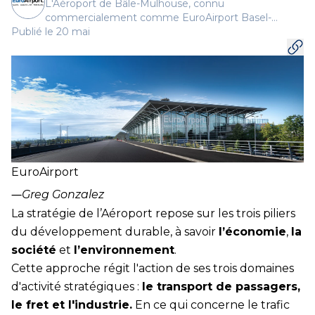
L'Aéroport de Bâle-Mulhouse, connu
commercialement comme EuroAirport Basel-
Publié le 20 mai
Mulhouse-Freiburg est l'aéroport international de la
région frontalière et propose une centaine de
destinations en vols direct.
EuroAirport
―
Greg Gonzalez
La stratégie de l’Aéroport repose sur les trois piliers
du développement durable, à savoir
l’économie
,
la
société
et
l’environnement
.
Cette approche régit l'action de ses trois domaines
d'activité stratégiques :
le transport de passagers,
le fret et l'industrie.
En ce qui concerne le trafic