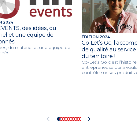
N 2024
VENTS, des idées, du
iel et une équipe de
ÉDITION 2024
onnés
Co-Let’s Go, l'acco
ées, du matériel et une équipe de
de qualité au service
nnés
du territoire !
Co-Let’s Go c’est l’histoir
entrepreneuse qui a voulu 
contrôle sur ses produits c
Pommier a bâti « une gr
petite taille » spécialisée 
en communication, la gest
ainsi que l'événementiel 
Just1Sense.