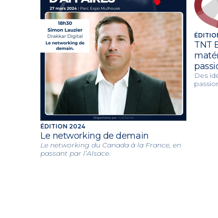
ÉDITIO
TNT E
matér
passi
Des id
passio
ÉDITION 2024
Le networking de demain
Le networking du Canada à la France, en
passant par l’Alsace.