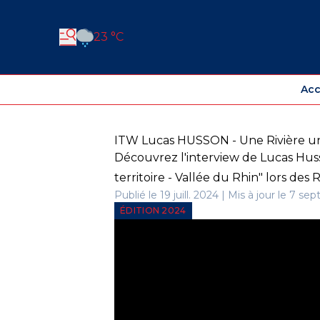
23 °C
Acc
ITW Lucas HUSSON - Une Rivière un 
Découvrez l'interview de Lucas Hus
territoire - Vallée du Rhin" lors de
Publié le 19 juill. 2024 | Mis à jour le 7 sep
ÉDITION 2024