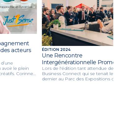
mpagnement
 des acteurs
ÉDITION 2024
Une Rencontre
Intergénérationnelle Prometteuse
e d’une
Lors de l'édition tant attendue de Alsace
avoir le plein
Business Connect qui se tenait le 27 mars
réatifs. Corinne
dernier au Parc des Expositions de
ande agence de
Mulhouse, une ambiance effervescente et
dans la stratégie
un dynamisme palpable ont marqué la
ion de crise,
journée. Cet événement BtoB, désormais
avec sa marque
incontournable dans le paysage
économique régional, a su rassembler une
multitude d'acteurs clés, de visiteurs avisés
et de partenaires stratégiques.