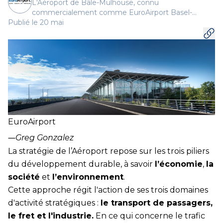
L'Aéroport de Bâle-Mulhouse, connu
commercialement comme EuroAirport Basel-
Publié le 20 mai
Mulhouse-Freiburg est l'aéroport international de la
région frontalière et propose une centaine de
destinations en vols direct.
EuroAirport
―
Greg Gonzalez
La stratégie de l’Aéroport repose sur les trois piliers
du développement durable, à savoir
l’économie
,
la
société
et
l’environnement
.
Cette approche régit l'action de ses trois domaines
d'activité stratégiques :
le transport de passagers,
le fret et l'industrie.
En ce qui concerne le trafic