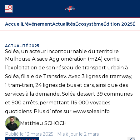
Accueil
L'événement
Actualités
Écosystème
Édition 2025
Édi
ACTUALITÉ 2025
Soléa, un acteur incontournable du territoire
Mulhouse Alsace Agglomération (m2A) confie
l’exploitation de son réseau de transport urbain à
Soléa, filiale de Transdev. Avec 3 lignes de tramway,
1 tram-train, 24 lignes de bus et cars, ainsi que des
services à la demande, Soléa dessert 39 communes
et 900 arrêts, permettant 115 000 voyages
quotidiens. Plus d’infos sur www.solea.info.
Matthieu SCHOCH
Publié le 13 mars 2025 | Mis à jour le 2 mars